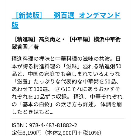
［新装版］ 粥百選_オンデマンド
版
［精進編］高梨尚之・［中華編］横浜中華街
翠香園／著
精進料理の禅味と中華料理の滋味の共演。日
本が誇る精進料理の「滋味」溢れる精進粥50
品と、中国の家庭でも楽しまれているような
「滋養」たっぷりな代表的な中華粥を50品、
あわせて100選。 さらにそれにあうおかずそ
れぞれを10品ずつ収録。 精進、中華それぞれ
の「基本の白粥」の炊き方も詳述。 体調を崩
したときはもと...
ISBN：978-4-487-81882-2
定価3,190円（本体2,900円＋税10%）