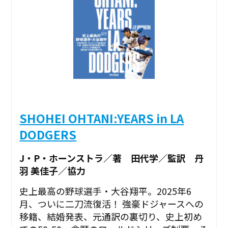
SHOHEI OHTANI:YEARS in LA
DODGERS
J・P・ホーンストラ／著 田代学／監訳 丹
羽 美佳子／協力
史上最高の野球選手・大谷翔平。2025年6
月、ついに二刀流復活！ 強豪ドジャースへの
移籍、結婚発表、元通訳の裏切り、史上初め