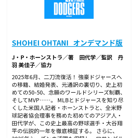
SHOHEI OHTANI_オンデマンド版
J・P・ホーンストラ／著 田代学／監訳 丹
羽 美佳子／協力
2025年6月、二刀流復活！ 強豪ドジャースへ
の移籍、結婚発表、元通訳の裏切り、史上初
めての50-50、念願のワールドシリーズ制覇、
そしてMVP……。 MLBとドジャースを知り尽
くした米国人記者・ホーンストラと、全米野
球記者協会理事を務めた初めてのアジア人・
田代学が、この史上最高の野球選手・大谷翔
平の伝説的一年を徹底検証する。 さらに、