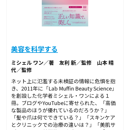
美容を科学する
ミシェル ワン／著 友利 新／監修 山本 晴
代／監修
ネット上に氾濫する未検証の情報に危惧を抱
き、2011年に「Lab Muffin Beauty Science」
を創設した化学者ミシェル・ワンによる１
冊。ブログやYouTubeに寄せられた、「高価
な製品のほうが優れているのだろうか？」
「髪や爪は何でできている？」「スキンケア
とクリニックでの治療の違いは？」「美肌サ