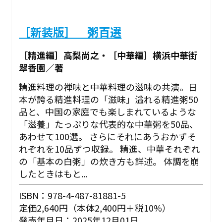
［新装版］ 粥百選
［精進編］高梨尚之・［中華編］横浜中華街
翠香園／著
精進料理の禅味と中華料理の滋味の共演。日
本が誇る精進料理の「滋味」溢れる精進粥50
品と、中国の家庭でも楽しまれているような
「滋養」たっぷりな代表的な中華粥を50品、
あわせて100選。 さらにそれにあうおかずそ
れぞれを10品ずつ収録。 精進、中華それぞれ
の「基本の白粥」の炊き方も詳述。 体調を崩
したときはもと...
ISBN：978-4-487-81881-5
定価2,640円（本体2,400円＋税10%）
発売年月日：2025年12月01日