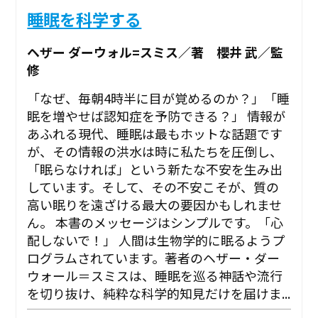
睡眠を科学する
ヘザー ダーウォル=スミス／著 櫻井 武／監
修
「なぜ、毎朝4時半に目が覚めるのか？」「睡
眠を増やせば認知症を予防できる？」 情報が
あふれる現代、睡眠は最もホットな話題です
が、その情報の洪水は時に私たちを圧倒し、
「眠らなければ」という新たな不安を生み出
しています。そして、その不安こそが、質の
高い眠りを遠ざける最大の要因かもしれませ
ん。 本書のメッセージはシンプルです。「心
配しないで！」 人間は生物学的に眠るようプ
ログラムされています。著者のヘザー・ダー
ウォール＝スミスは、睡眠を巡る神話や流行
を切り抜け、純粋な科学的知見だけを届けま...