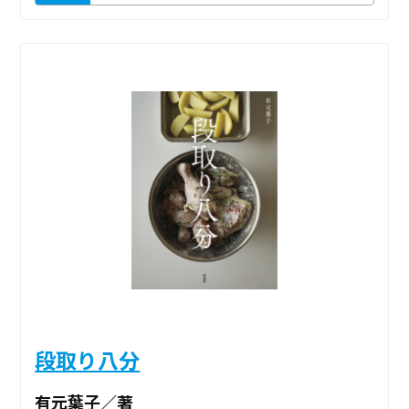
段取り八分
有元葉子／著