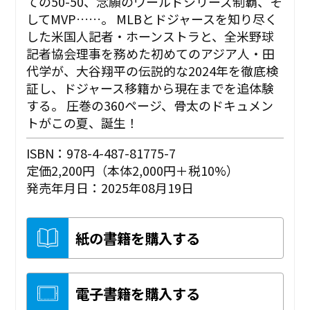
ての50-50、念願のワールドシリーズ制覇、そ
してMVP……。 MLBとドジャースを知り尽く
した米国人記者・ホーンストラと、全米野球
記者協会理事を務めた初めてのアジア人・田
代学が、大谷翔平の伝説的な2024年を徹底検
証し、ドジャース移籍から現在までを追体験
する。 圧巻の360ページ、骨太のドキュメン
トがこの夏、誕生！
ISBN：978-4-487-81775-7
定価2,200円（本体2,000円＋税10%）
発売年月日：2025年08月19日
紙の書籍を購入する
電子書籍を購入する