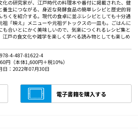
文化の研究家が、江戸時代の料理本や番付に掲載された、健
と養生につながる、身近な発酵食品の簡単レシピと歴史的背
んちくを紹介する。現代の食卓に並ぶレシピとしても十分通
元祖「映え」メニューや元祖デトックスの一皿も。ごはんに
にも合いとにかく美味しいので、気楽につくれるレシピ集と
、江戸の食文化や雑学を楽しく学べる読み物としても楽しめ
78-4-487-81622-4
760円（本体1,600円＋税10%）
日：2022年07月30日
電子書籍を購入する