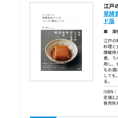
江戸
発酵
ド版
車 浮
江戸の
料理と
康維持
景、う
用し、
もお酒
しても
る。
ISBN：9
定価2,
発売年月