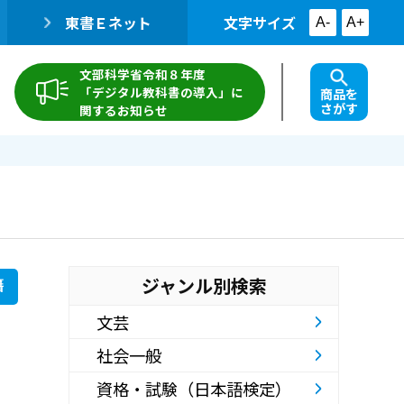
東書Ｅネット
文字サイズ
A-
A+
文部科学省令和８年度
「デジタル教科書の導入」に
商品を
さがす
関するお知らせ
ジャンル別検索
籍
文芸
社会一般
資格・試験（日本語検定）