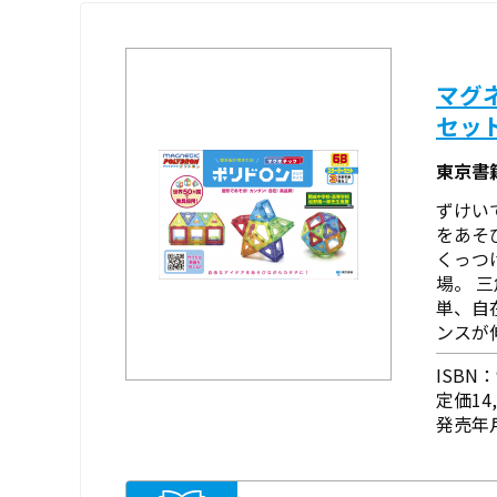
マグ
セッ
東京書
ずけいで
をあそ
くっつ
場。 
単、自
ンスが
ISBN：9
定価14
発売年月