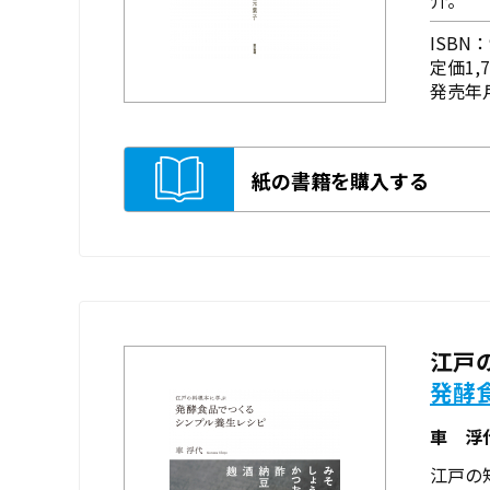
ISBN：9
定価1,
発売年月
紙の書籍を購入する
江戸
発酵
車 浮
江戸の