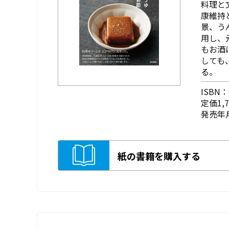
料理と
康維持
景、う
用し、
もお酒
しても
る。
ISBN：9
定価1,
発売年月
紙の書籍を購入する