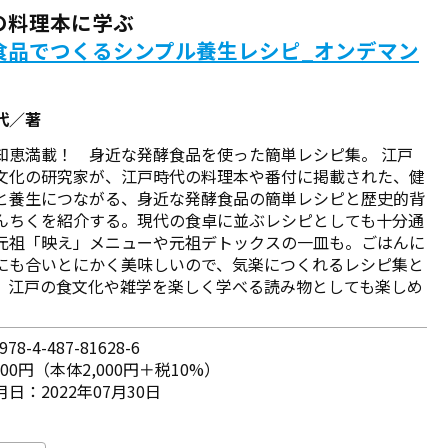
の料理本に学ぶ
食品でつくるシンプル養生レシピ_オンデマン
代／著
知恵満載！ 身近な発酵食品を使った簡単レシピ集。 江戸
文化の研究家が、江戸時代の料理本や番付に掲載された、健
と養生につながる、身近な発酵食品の簡単レシピと歴史的背
んちくを紹介する。現代の食卓に並ぶレシピとしても十分通
元祖「映え」メニューや元祖デトックスの一皿も。ごはんに
にも合いとにかく美味しいので、気楽につくれるレシピ集と
、江戸の食文化や雑学を楽しく学べる読み物としても楽しめ
78-4-487-81628-6
200円（本体2,000円＋税10%）
日：2022年07月30日