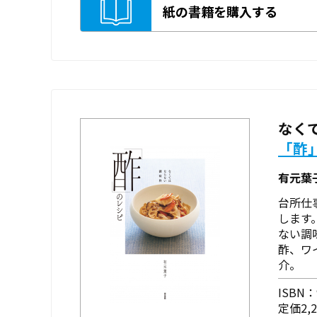
紙の書籍を購入する
なく
「酢
有元葉
台所仕
します
ない調
酢、ワ
介。
ISBN：9
定価2,