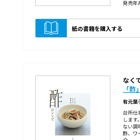
発売年月
紙の書籍を購入する
なく
「酢
有元葉
台所仕
します
ない調
酢、ワ
介。