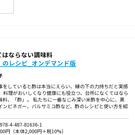
てはならない調味料
」のレシピ_オンデマンド版
子
事をしていると酢は本当にえらい、縁の下の力持ちだと実感
。 料理がおいしくなり健康にも役立つ、台所になくてはなら
味料、「酢」。 私たちに一番なじみ深い米酢を中心に、黒
インビネガー、バルサミコ酢など、酢のレシピと使い方を紹
78-4-487-81636-1
200円（本体2,000円＋税10%）