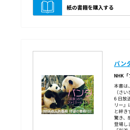
紙の書籍を購入する
パン
NHK
本書は
（さい
6 日
リー』
と絆き
驚き、
登場し