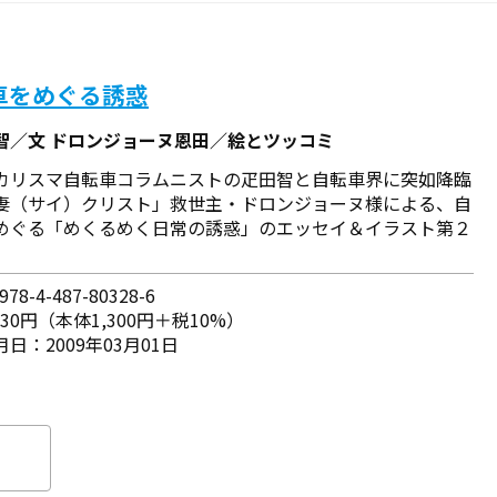
車をめぐる誘惑
智／文 ドロンジョーヌ恩田／絵とツッコミ
カリスマ自転車コラムニストの疋田智と自転車界に突如降臨
妻（サイ）クリスト」救世主・ドロンジョーヌ様による、自
めぐる「めくるめく日常の誘惑」のエッセイ＆イラスト第２
78-4-487-80328-6
430円（本体1,300円＋税10%）
日：2009年03月01日