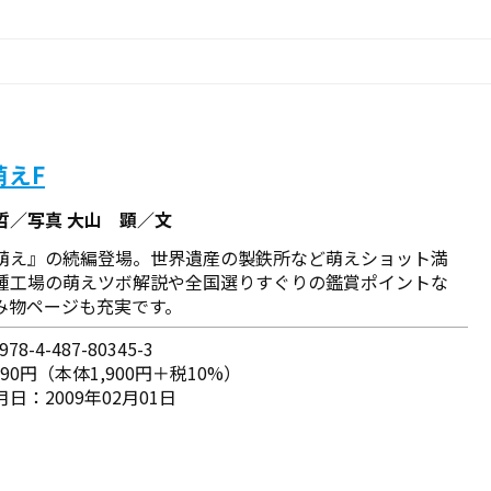
萌えF
哲／写真 大山 顕／文
萌え』の続編登場。世界遺産の製鉄所など萌えショット満
種工場の萌えツボ解説や全国選りすぐりの鑑賞ポイントな
み物ページも充実です。
78-4-487-80345-3
090円（本体1,900円＋税10%）
日：2009年02月01日