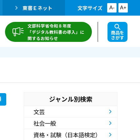
東書Ｅネット
文字サイズ
A-
A+
文部科学省令和８年度
「デジタル教科書の導入」に
商品を
さがす
関するお知らせ
ジャンル別検索
籍
文芸
社会一般
資格・試験（日本語検定）