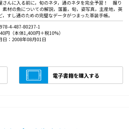
屋さんに入る前に，旬のネタ，通のネタを完全予習！ 握り
，素材の魚についての解説，薀蓄，旬，姿写真，主産地，英
ど，すし通のための完璧なデータがつまった革装手帳。
78-4-487-80237-1
540円（本体1,400円＋税10%）
日：2008年08月01日
電子書籍を購入する