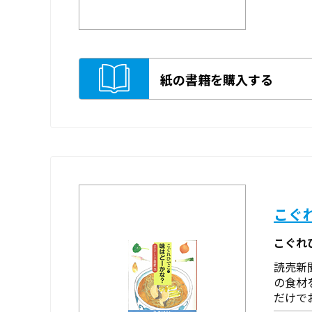
紙の書籍を購入する
こぐ
こぐれ
読売新
の食材
だけで