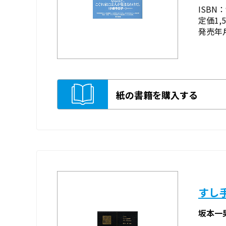
ISBN：9
定価1,
発売年月
紙の書籍を購入する
すし
坂本一