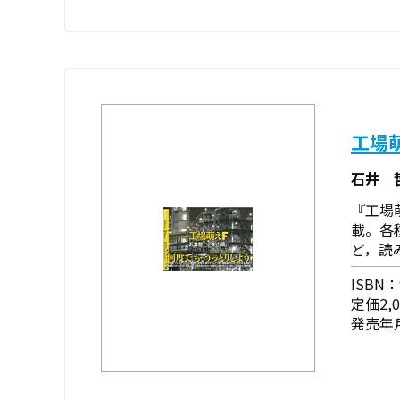
工場
石井 
『工場
載。各
ど，読
ISBN：9
定価2,
発売年月