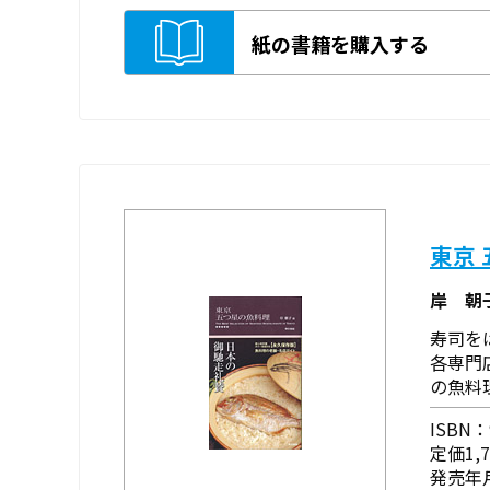
紙の書籍を購入する
東京
岸 朝
寿司を
各専門
の魚料
ISBN：9
定価1,
発売年月