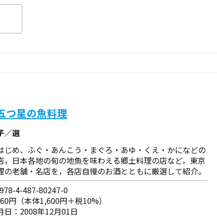
 五つ星の魚料理
子／選
はじめ、ふぐ・あんこう・まぐろ・あゆ・くえ・かになどの
店，日本各地の旬の地魚を味わえる郷土料理の店など，東京
理の老舗・名店を，各店自慢のお酒とともに厳選して紹介。
78-4-487-80247-0
760円（本体1,600円＋税10%）
日：2008年12月01日