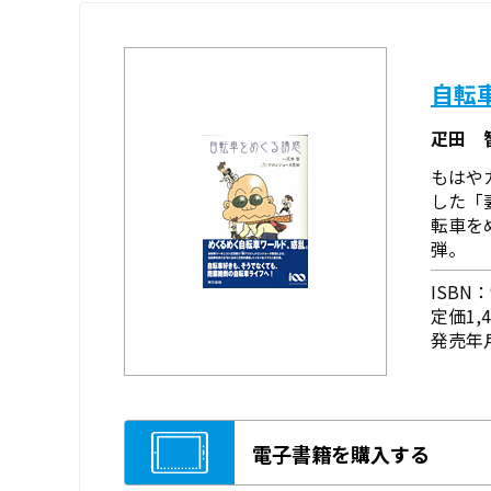
自転
疋田 
もはや
した「
転車を
弾。
ISBN：9
定価1,
発売年月
電子書籍を購入する