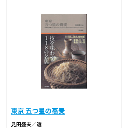
東京 五つ星の蕎麦
見田盛夫／選