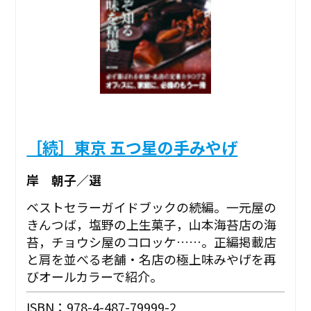
［続］東京 五つ星の手みやげ
岸 朝子／選
ベストセラーガイドブックの続編。一元屋の
きんつば，塩野の上生菓子，山本海苔店の海
苔，チョウシ屋のコロッケ……。正編掲載店
と肩を並べる老舗・名店の極上味みやげを再
びオールカラーで紹介。
ISBN：978-4-487-79999-2