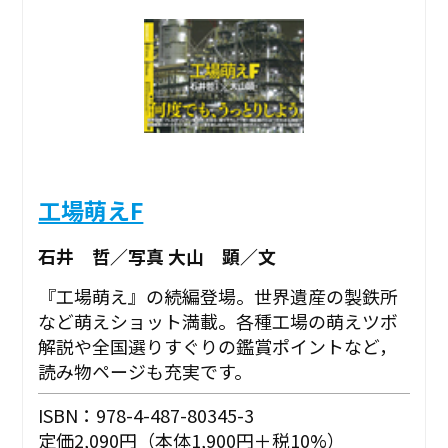
工場萌えF
石井 哲／写真 大山 顕／文
『工場萌え』の続編登場。世界遺産の製鉄所
など萌えショット満載。各種工場の萌えツボ
解説や全国選りすぐりの鑑賞ポイントなど，
読み物ページも充実です。
ISBN：978-4-487-80345-3
定価2,090円（本体1,900円＋税10%）