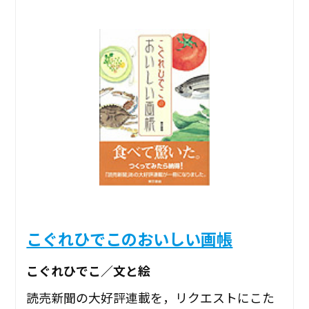
こぐれひでこのおいしい画帳
こぐれひでこ／文と絵
読売新聞の大好評連載を，リクエストにこた