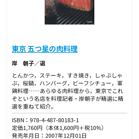
東京 五つ星の肉料理
岸 朝子／選
とんかつ，ステーキ，すき焼き，しゃぶしゃ
ぶ，桜鍋，ハンバーグ，ビーフシチュー，軍
鶏料理……あらゆる肉料理から，東京でこれ
ぞという名店を料理記者・岸朝子が精選に精
選を重ねて紹介。
ISBN：978-4-487-80183-1
定価1,760円（本体1,600円＋税10%）
発売年月日：2007年12月01日