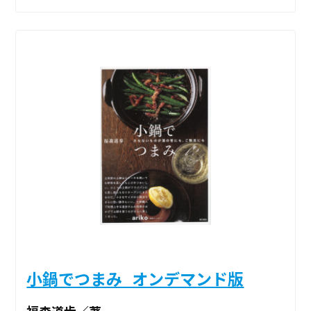
小鍋でつまみ_オンデマンド版
福森道歩／著