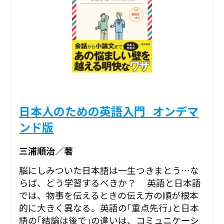
日本人のための英語入門_オンデマ
ンド版
三浦順治／著
脳にしみついた日本語は一生つきまとう…な
らば、どう学習するべきか？ 英語と日本語
では、物事を伝えるときの伝え方の順が根本
的に大きく異なる。英語の｢重点先行｣と日本
語の｢結論は後で｣の違いは、コミュニケーシ