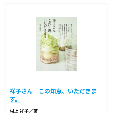
祥子さん この知恵、いただきま
す。
村上 祥子／著