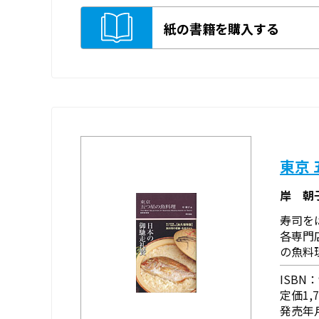
紙の書籍を購入する
東京
岸 朝
寿司を
各専門
の魚料
ISBN：9
定価1,
発売年月