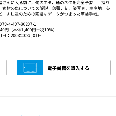
屋さんに入る前に，旬のネタ，通のネタを完全予習！ 握り
，素材の魚についての解説，薀蓄，旬，姿写真，主産地，英
ど，すし通のための完璧なデータがつまった革装手帳。
78-4-487-80237-1
540円（本体1,400円＋税10%）
日：2008年08月01日
電子書籍を購入する