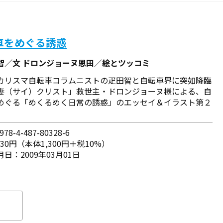
車をめぐる誘惑
智／文 ドロンジョーヌ恩田／絵とツッコミ
カリスマ自転車コラムニストの疋田智と自転車界に突如降臨
妻（サイ）クリスト」救世主・ドロンジョーヌ様による、自
めぐる「めくるめく日常の誘惑」のエッセイ＆イラスト第２
78-4-487-80328-6
430円（本体1,300円＋税10%）
日：2009年03月01日