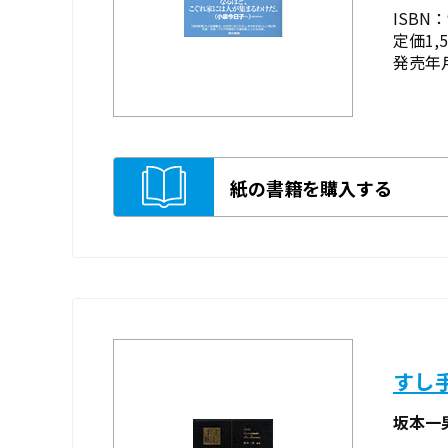
ISBN：9
定価1,
発売年月
紙の書籍を購入する
すし
坂本一