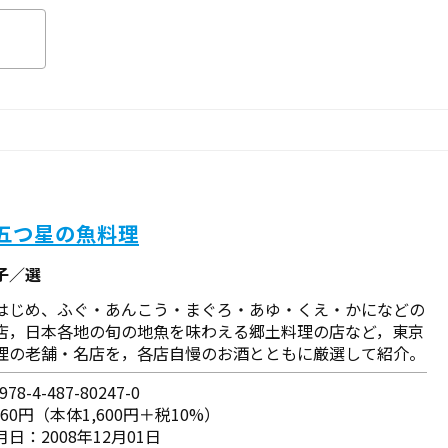
 五つ星の魚料理
子／選
はじめ、ふぐ・あんこう・まぐろ・あゆ・くえ・かになどの
店，日本各地の旬の地魚を味わえる郷土料理の店など，東京
理の老舗・名店を，各店自慢のお酒とともに厳選して紹介。
78-4-487-80247-0
760円（本体1,600円＋税10%）
日：2008年12月01日