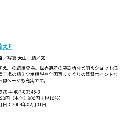
萌えF
哲／写真 大山 顕／文
萌え』の続編登場。世界遺産の製鉄所など萌えショット満
種工場の萌えツボ解説や全国選りすぐりの鑑賞ポイントな
み物ページも充実です。
78-4-487-80345-3
090円（本体1,900円＋税10%）
日：2009年02月01日