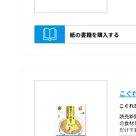
紙の書籍を購入する
こぐ
こぐれ
読売新
の食材
だけで