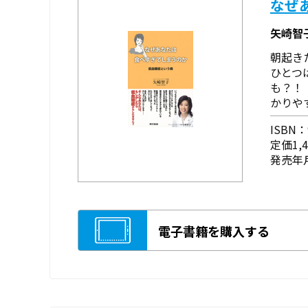
なぜ
矢崎智
朝起き
ひとつ
も？！
かりや
ISBN：9
定価1,
発売年月
電子書籍を購入する