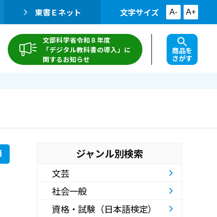
東書Ｅネット
文字サイズ
A-
A+
文部科学省令和８年度
「デジタル教科書の導入」に
商品を
さがす
関するお知らせ
ジャンル別検索
籍
文芸
社会一般
資格・試験（日本語検定）