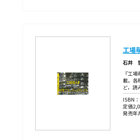
工場
石井 
『工場
載。各
ど，読
ISBN：9
定価2,
発売年月