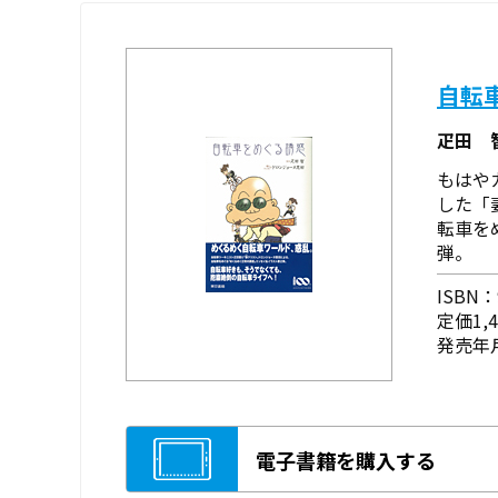
自転
疋田 
もはや
した「
転車を
弾。
ISBN：9
定価1,
発売年月
電子書籍を購入する