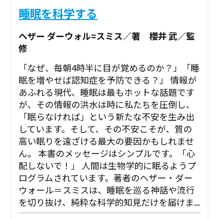
睡眠を科学する
ヘザー ダーウォル=スミス／著 櫻井 武／監
修
「なぜ、毎朝4時半に目が覚めるのか？」「睡
眠を増やせば認知症を予防できる？」 情報が
あふれる現代、睡眠は最もホットな話題です
が、その情報の洪水は時に私たちを圧倒し、
「眠らなければ」という新たな不安を生み出
しています。そして、その不安こそが、質の
高い眠りを遠ざける最大の要因かもしれませ
ん。 本書のメッセージはシンプルです。「心
配しないで！」 人間は生物学的に眠るようプ
ログラムされています。著者のヘザー・ダー
ウォール＝スミスは、睡眠を巡る神話や流行
を切り抜け、純粋な科学的知見だけを届けま...