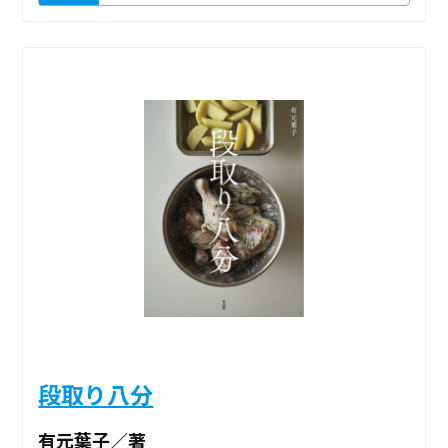
段取り八分
有元葉子／著