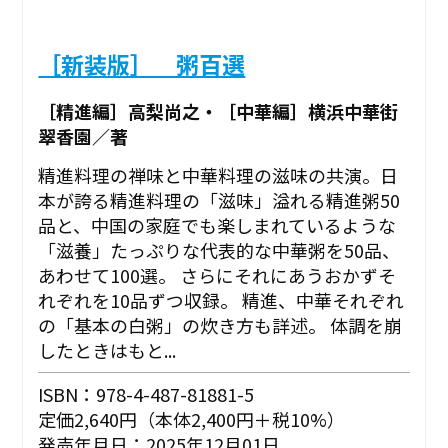
［新装版］ 粥百選
［精進編］高梨尚之・［中華編］横浜中華街
翠香園／著
精進料理の禅味と中華料理の滋味の共演。日
本が誇る精進料理の「滋味」溢れる精進粥50
品と、中国の家庭でも楽しまれているような
「滋養」たっぷりな代表的な中華粥を50品、
あわせて100選。 さらにそれにあうおかずそ
れぞれを10品ずつ収録。 精進、中華それぞれ
の「基本の白粥」の炊き方も詳述。 体調を崩
したときはもと...
ISBN：978-4-487-81881-5
定価2,640円（本体2,400円＋税10%）
発売年月日：2025年12月01日