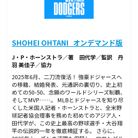
SHOHEI OHTANI_オンデマンド版
J・P・ホーンストラ／著 田代学／監訳 丹
羽 美佳子／協力
2025年6月、二刀流復活！ 強豪ドジャースへ
の移籍、結婚発表、元通訳の裏切り、史上初
めての50-50、念願のワールドシリーズ制覇、
そしてMVP……。 MLBとドジャースを知り尽
くした米国人記者・ホーンストラと、全米野
球記者協会理事を務めた初めてのアジア人・
田代学が、この史上最高の野球選手・大谷翔
平の伝説的一年を徹底検証する。 さらに、