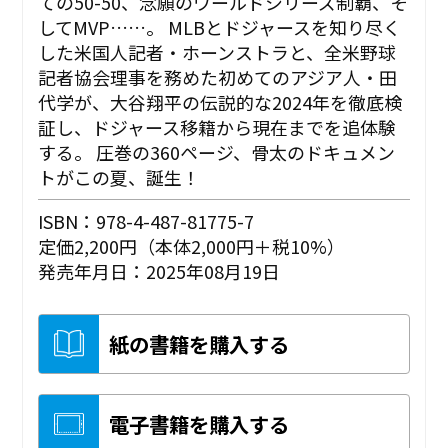
ての50-50、念願のワールドシリーズ制覇、そ
してMVP……。 MLBとドジャースを知り尽く
した米国人記者・ホーンストラと、全米野球
記者協会理事を務めた初めてのアジア人・田
代学が、大谷翔平の伝説的な2024年を徹底検
証し、ドジャース移籍から現在までを追体験
する。 圧巻の360ページ、骨太のドキュメン
トがこの夏、誕生！
ISBN：978-4-487-81775-7
定価2,200円（本体2,000円＋税10%）
発売年月日：2025年08月19日
紙の書籍を購入する
電子書籍を購入する