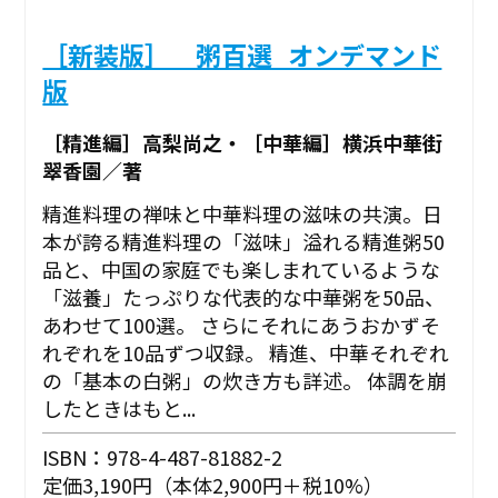
［新装版］ 粥百選_オンデマンド
版
［精進編］高梨尚之・［中華編］横浜中華街
翠香園／著
精進料理の禅味と中華料理の滋味の共演。日
本が誇る精進料理の「滋味」溢れる精進粥50
品と、中国の家庭でも楽しまれているような
「滋養」たっぷりな代表的な中華粥を50品、
あわせて100選。 さらにそれにあうおかずそ
れぞれを10品ずつ収録。 精進、中華それぞれ
の「基本の白粥」の炊き方も詳述。 体調を崩
したときはもと...
ISBN：978-4-487-81882-2
定価3,190円（本体2,900円＋税10%）