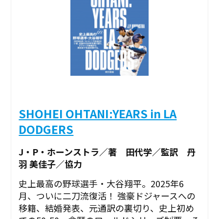
SHOHEI OHTANI:YEARS in LA
DODGERS
J・P・ホーンストラ／著 田代学／監訳 丹
羽 美佳子／協力
史上最高の野球選手・大谷翔平。2025年6
月、ついに二刀流復活！ 強豪ドジャースへの
移籍、結婚発表、元通訳の裏切り、史上初め