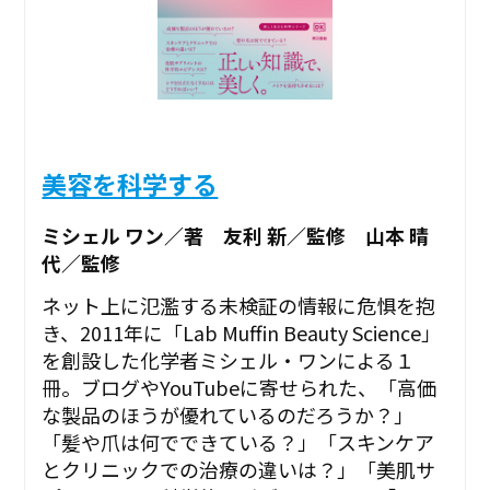
美容を科学する
ミシェル ワン／著 友利 新／監修 山本 晴
代／監修
ネット上に氾濫する未検証の情報に危惧を抱
き、2011年に「Lab Muffin Beauty Science」
を創設した化学者ミシェル・ワンによる１
冊。ブログやYouTubeに寄せられた、「高価
な製品のほうが優れているのだろうか？」
「髪や爪は何でできている？」「スキンケア
とクリニックでの治療の違いは？」「美肌サ