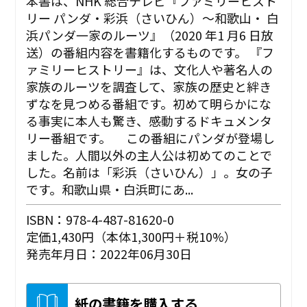
本書は、NHK 総合テレビ『ファミリーヒスト
リー パンダ・彩浜（さいひん）〜和歌山・ 白
浜パンダ一家のルーツ』（2020 年1 月6 日放
送）の番組内容を書籍化するものです。 『フ
ァミリーヒストリー』は、文化人や著名人の
家族のルーツを調査して、家族の歴史と絆き
ずなを見つめる番組です。初めて明らかにな
る事実に本人も驚き、感動するドキュメンタ
リー番組です。 この番組にパンダが登場し
ました。人間以外の主人公は初めてのことで
した。名前は「彩浜（さいひん）」。女の子
です。和歌山県・白浜町にあ...
ISBN：978-4-487-81620-0
定価1,430円（本体1,300円＋税10%）
発売年月日：2022年06月30日
紙の書籍を購入する