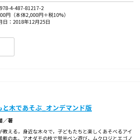
78-4-487-81217-2
200円（本体2,000円＋税10%）
日：2018年12月25日
もと木であそぶ_オンデマンド版
苗／著
が教える，身近な木々で，子どもたちと楽しくあそべるアイ
満載の本。アオダモの枝で蛍光ペン遊び，ムクロジとエゴノ