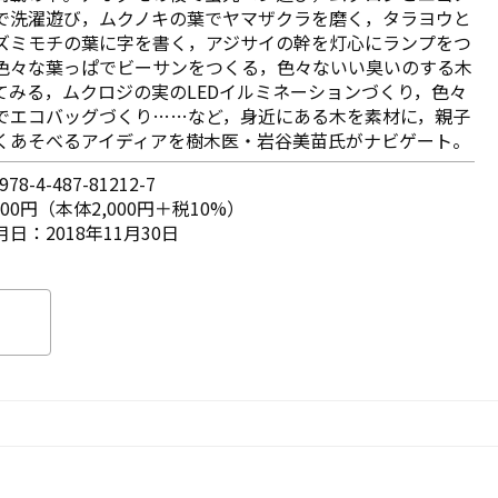
で洗濯遊び，ムクノキの葉でヤマザクラを磨く，タラヨウと
ズミモチの葉に字を書く，アジサイの幹を灯心にランプをつ
色々な葉っぱでビーサンをつくる，色々ないい臭いのする木
てみる，ムクロジの実のLEDイルミネーションづくり，色々
でエコバッグづくり……など，身近にある木を素材に，親子
くあそべるアイディアを樹木医・岩谷美苗氏がナビゲート。
78-4-487-81212-7
200円（本体2,000円＋税10%）
日：2018年11月30日