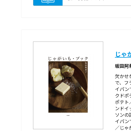
じゃ
坂田阿
欠かせ
で、フ
イパン
クドポ
ポテト
ンドイ
ソンの
イパン
／じゃが