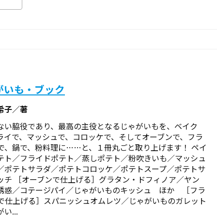
がいも・ブック
希子／著
ない脇役であり、最高の主役となるじゃがいもを、ベイク
ライで、マッシュで、コロッケで、そしてオーブンで、フラ
で、鍋で、粉料理に……と、１冊丸ごと取り上げます！ ペイ
テト／フライドポテト／蒸しポテト／粉吹きいも／マッシュ
／ポテトサラダ／ポテトコロッケ／ポテトスープ／ポテトサ
ッチ ［オーブンで仕上げる］グラタン・ドフィノア／ヤン
誘惑／コテージパイ／じゃがいものキッシュ ほか ［フラ
で仕上げる］スパニッシュオムレツ／じゃがいものガレット
い...