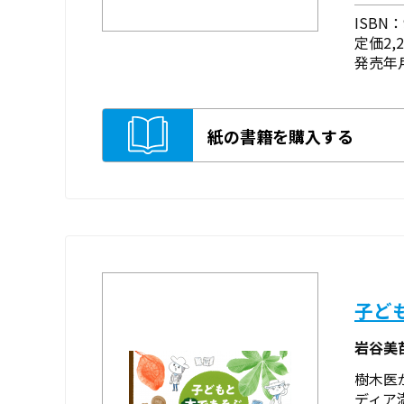
ISBN：9
定価2,
発売年月
紙の書籍を購入する
子ど
岩谷美
樹木医
ディア