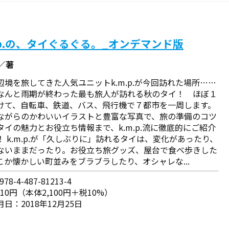
.p.の、タイぐるぐる。_オンデマンド版
.／著
辺境を旅してきた人気ユニットk.m.p.が今回訪れた場所……
なんと雨期が終わった最も旅人が訪れる秋のタイ！ ほぼ１
けて、自転車、鉄道、バス、飛行機で７都市を一周します。
ながらのかわいいイラストと豊富な写真で、旅の準備のコツ
タイの魅力とお役立ち情報まで、k.m.p.流に徹底的にご紹介
！ k.m.p.が「久しぶりに」訪れるタイは、変化があったり、
ないままだったり。お役立ち旅グッズ、屋台で食べ歩きした
こか懐かしい町並みをブラブラしたり、オシャレな...
78-4-487-81213-4
310円（本体2,100円＋税10%）
日：2018年12月25日