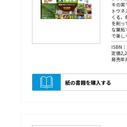
キの実
トウネ
くる，
を削っ
な葉拓
で楽し
ISBN：9
定価2,
発売年月
紙の書籍を購入する