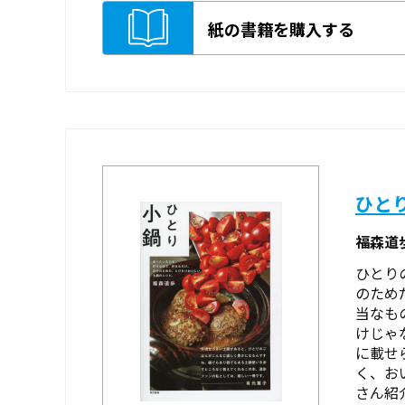
紙の書籍を購入する
ひと
福森道
ひとり
のため
当なも
けじゃ
に載せ
く、お
さん紹