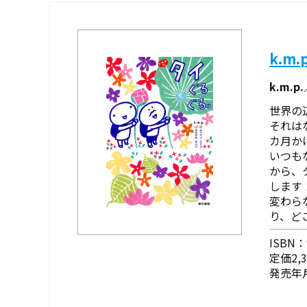
k.m
k.m.p
世界の
それは
カ月か
いつも
から、
します
変わら
り、ど
ISBN：9
定価2,
発売年月