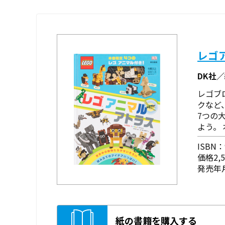
レゴ
DK社
レゴブ
クなど
7つの
よう。
ISBN：9
価格2,
発売年月
紙の書籍を購入する