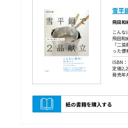
雪平
飛田和
こんな
飛田和
「二菜
った便
ISBN：9
定価2,
発売年月
紙の書籍を購入する