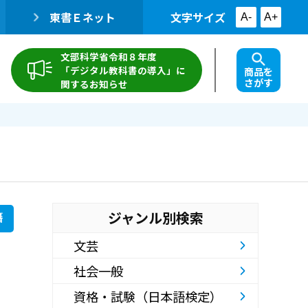
東書Ｅネット
文字サイズ
A-
A+
文部科学省令和８年度
「デジタル教科書の導入」に
商品を
さがす
関するお知らせ
ジャンル別検索
籍
文芸
社会一般
資格・試験（日本語検定）