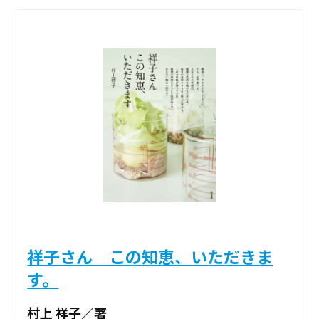
祥子さん この知恵、いただきま
す。
村上 祥子／著