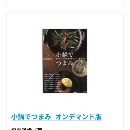
小鍋でつまみ_オンデマンド版
福森道歩／著