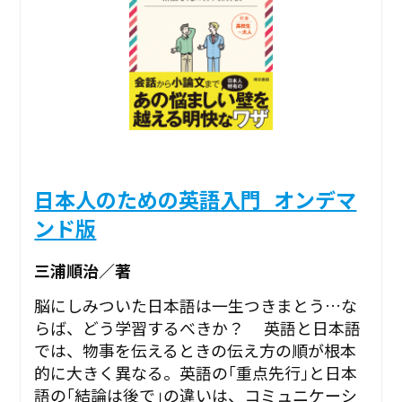
日本人のための英語入門_オンデマ
ンド版
三浦順治／著
脳にしみついた日本語は一生つきまとう…な
らば、どう学習するべきか？ 英語と日本語
では、物事を伝えるときの伝え方の順が根本
的に大きく異なる。英語の｢重点先行｣と日本
語の｢結論は後で｣の違いは、コミュニケーシ