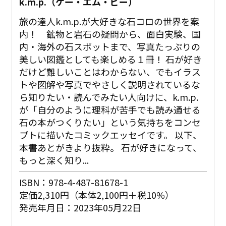
k.m.p.（ケー・エム・ピー）
旅の達人k.m.p.が大好きな石コロの世界を案
内！ 鉱物と岩石の疑問から、面白実験、国
内・海外の石スポットまで、写真たっぷりの
美しい図鑑としても楽しめる１冊！ 石が好き
だけど難しいことはわからない、でもイラス
トや図解や写真でやさしく説明されているな
ら知りたい・読んでみたい人向けに、k.m.p.
が「自分のように理科が苦手でも読み通せる
石の本がつくりたい」という気持ちをコンセ
プトに描いたコミックエッセイです。 以下、
本書あとがきより抜粋。 石が好きになって、
もっと深く知り...
ISBN：978-4-487-81678-1
定価2,310円（本体2,100円＋税10%）
発売年月日：2023年05月22日