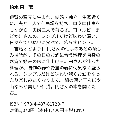
柏木 円／著
伊賀の窯元に生まれ、結婚・独立。生家近く
に、夫と二人で仕事場を持ち、ロクロ仕事を
しながら、夫婦二人で暮らす。円（ルビ：ま
どか）さんの、シンプルだけど味わい深い、
日々をていねいに食べて、暮らすヒント。
［書籍オビより］ 円さんの仕事のあとの楽し
みは晩酌。その日のお酒に合う料理を自身の
感覚で好みの味に仕上げる。円さんが作った
料理が、自作の器や骨董の器に何気なく盛ら
れる、シンプルだけど味わい深くお酒をゆっ
たり楽しみたくなります。 緑の濃い田んぼや
山なみが美しい伊賀。円さんの本を開くた
び...
ISBN：978-4-487-81720-7
定価1,870円（本体1,700円＋税10%）