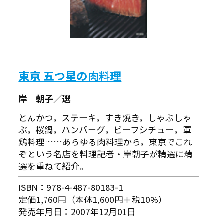
東京 五つ星の肉料理
岸 朝子／選
とんかつ，ステーキ，すき焼き，しゃぶしゃ
ぶ，桜鍋，ハンバーグ，ビーフシチュー，軍
鶏料理……あらゆる肉料理から，東京でこれ
ぞという名店を料理記者・岸朝子が精選に精
選を重ねて紹介。
ISBN：978-4-487-80183-1
定価1,760円（本体1,600円＋税10%）
発売年月日：2007年12月01日