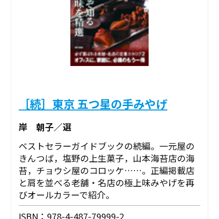
［続］東京 五つ星の手みやげ
岸 朝子／選
ベストセラーガイドブックの続編。一元屋の
きんつば，塩野の上生菓子，山本海苔店の海
苔，チョウシ屋のコロッケ……。正編掲載店
と肩を並べる老舗・名店の極上味みやげを再
びオールカラーで紹介。
ISBN：978-4-487-79999-2