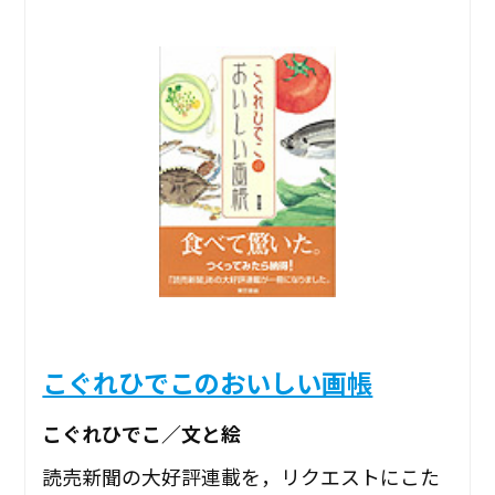
こぐれひでこのおいしい画帳
こぐれひでこ／文と絵
読売新聞の大好評連載を，リクエストにこた