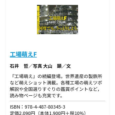
工場萌えF
石井 哲／写真 大山 顕／文
『工場萌え』の続編登場。世界遺産の製鉄所
など萌えショット満載。各種工場の萌えツボ
解説や全国選りすぐりの鑑賞ポイントなど，
読み物ページも充実です。
ISBN：978-4-487-80345-3
定価2,090円（本体1,900円＋税10%）