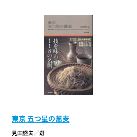
東京 五つ星の蕎麦
見田盛夫／選