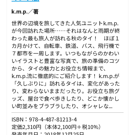
k.m.p.／著
世界の辺境を旅してきた人気ユニットk.m.p.
が今回訪れた場所……それはなんと雨期が終
わった最も旅人が訪れる秋のタイ！ ほぼ１
カ月かけて、自転車、鉄道、バス、飛行機で
７都市を一周します。いつもながらのかわい
いイラストと豊富な写真で、旅の準備のコツ
から、タイの魅力とお役立ち情報まで、
k.m.p.流に徹底的にご紹介します！ k.m.p.が
「久しぶりに」訪れるタイは、変化があった
り、変わらないままだったり。お役立ち旅グ
ッズ、屋台で食べ歩きしたり、どこか懐かし
い町並みをブラブラしたり、オシャレな...
ISBN：978-4-487-81213-4
定価2,310円（本体2,100円＋税10%）
発売年月日：2018年12月25日