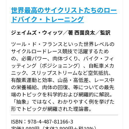
世界最高のサイクリストたちのロー
ドバイク・トレーニング
ジェイムズ・ウィッツ／著 西薗良太／監訳
ツール・ド・フランスといった世界レベルの
サイクルロードレース競技で活躍するため
の、必需パワー、肉体づくり、バイク・フィ
ッティング（ポジショニング）、自転車メカ
ニック、スリップストリームなど空気抵抗、
有酸素運動と効率、山岳・高低差、レース中
の栄養補給、肉体の回復、等についての最先
端のトピックを科学的および網羅的に解説。
「抽象」ではなく、わかりやすく例を挙げた
形でトピックが網羅された理論書。
ISBN：978-4-487-81166-3
定価3,080円（本体2,800円＋税10%）