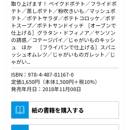
取り上げます！ ペイクドポテト／フライドポ
テト／蒸しポテト／粉吹きいも／マッシュポ
テト／ポテトサラダ／ポテトコロッケ／ポテ
トスープ／ポテトサンドイッチ ［オーブンで
仕上げる］グラタン・ドフィノア／ヤンソン
の誘惑／コテージパイ／じゃがいものキッシ
ュ ほか ［フライパンで仕上げる］スパニ
ッシュオムレツ／じゃがいものガレット／じ
ゃがい...
ISBN：978-4-487-81167-0
定価1,650円（本体1,500円＋税10%）
発売年月日：2018年11月08日
紙の書籍を購入する