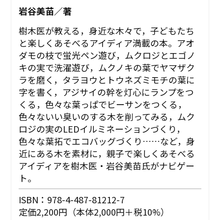
岩谷美苗／著
樹木医が教える，身近な木々で，子どもたち
と楽しくあそべるアイディア満載の本。アオ
ダモの枝で蛍光ペン遊び，ムクロジとエゴノ
キの実で洗濯遊び，ムクノキの葉でヤマザク
ラを磨く，タラヨウとトウネズミモチの葉に
字を書く，アジサイの幹を灯心にランプをつ
くる，色々な葉っぱでビーサンをつくる，
色々ないい臭いのする木を削ってみる，ムク
ロジの実のLEDイルミネーションづくり，
色々な葉拓でエコバッグづくり……など，身
近にある木を素材に，親子で楽しくあそべる
アイディアを樹木医・岩谷美苗氏がナビゲー
ト。
ISBN：978-4-487-81212-7
定価2,200円（本体2,000円＋税10%）