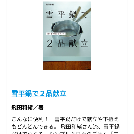
雪平鍋で２品献立
飛田和緒／著
こんなに便利！ 雪平鍋だけで献立や下拵え
もどんどんできる。 飛田和緒さん流、雪平鍋
だけでつくる、シンプルな日々のごはん「二