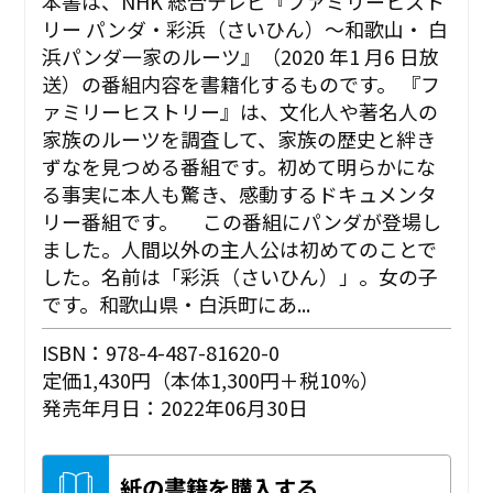
本書は、NHK 総合テレビ『ファミリーヒスト
リー パンダ・彩浜（さいひん）〜和歌山・ 白
浜パンダ一家のルーツ』（2020 年1 月6 日放
送）の番組内容を書籍化するものです。 『フ
ァミリーヒストリー』は、文化人や著名人の
家族のルーツを調査して、家族の歴史と絆き
ずなを見つめる番組です。初めて明らかにな
る事実に本人も驚き、感動するドキュメンタ
リー番組です。 この番組にパンダが登場し
ました。人間以外の主人公は初めてのことで
した。名前は「彩浜（さいひん）」。女の子
です。和歌山県・白浜町にあ...
ISBN：978-4-487-81620-0
定価1,430円（本体1,300円＋税10%）
発売年月日：2022年06月30日
紙の書籍を購入する