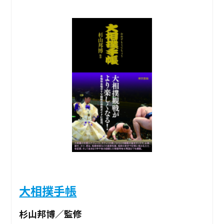
大相撲手帳
杉山邦博／監修