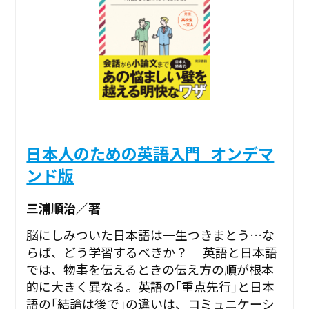
日本人のための英語入門_オンデマ
ンド版
三浦順治／著
脳にしみついた日本語は一生つきまとう…な
らば、どう学習するべきか？ 英語と日本語
では、物事を伝えるときの伝え方の順が根本
的に大きく異なる。英語の｢重点先行｣と日本
語の｢結論は後で｣の違いは、コミュニケーシ