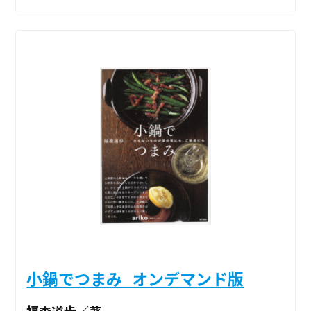
小鍋でつまみ_オンデマンド版
福森道歩／著