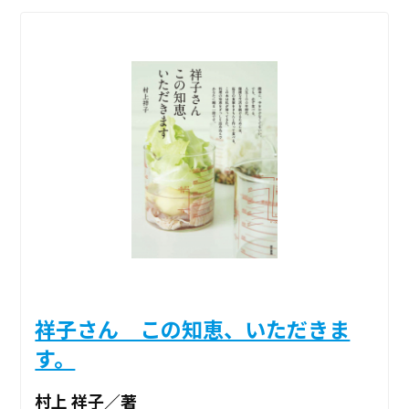
祥子さん この知恵、いただきま
す。
村上 祥子／著