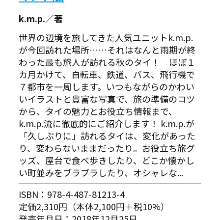
k.m.p.／著
世界の辺境を旅してきた人気ユニットk.m.p.
が今回訪れた場所……それはなんと雨期が終
わった最も旅人が訪れる秋のタイ！ ほぼ１
カ月かけて、自転車、鉄道、バス、飛行機で
７都市を一周します。いつもながらのかわい
いイラストと豊富な写真で、旅の準備のコツ
から、タイの魅力とお役立ち情報まで、
k.m.p.流に徹底的にご紹介します！ k.m.p.が
「久しぶりに」訪れるタイは、変化があった
り、変わらないままだったり。お役立ち旅グ
ッズ、屋台で食べ歩きしたり、どこか懐かし
い町並みをブラブラしたり、オシャレな...
ISBN：978-4-487-81213-4
定価2,310円（本体2,100円＋税10%）
発売年月日：2018年12月25日