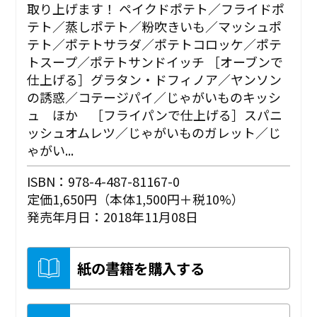
取り上げます！ ペイクドポテト／フライドポ
テト／蒸しポテト／粉吹きいも／マッシュポ
テト／ポテトサラダ／ポテトコロッケ／ポテ
トスープ／ポテトサンドイッチ ［オーブンで
仕上げる］グラタン・ドフィノア／ヤンソン
の誘惑／コテージパイ／じゃがいものキッシ
ュ ほか ［フライパンで仕上げる］スパニ
ッシュオムレツ／じゃがいものガレット／じ
ゃがい...
ISBN：978-4-487-81167-0
定価1,650円（本体1,500円＋税10%）
発売年月日：2018年11月08日
紙の書籍を購入する