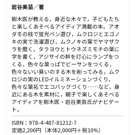
岩谷美苗／著
樹木医が教える，身近な木々で，子どもたち
と楽しくあそべるアイディア満載の本。アオ
ダモの枝で蛍光ペン遊び，ムクロジとエゴノ
キの実で洗濯遊び，ムクノキの葉でヤマザク
ラを磨く，タラヨウとトウネズミモチの葉に
字を書く，アジサイの幹を灯心にランプをつ
くる，色々な葉っぱでビーサンをつくる，
色々ないい臭いのする木を削ってみる，ムク
ロジの実のLEDイルミネーションづくり，
色々な葉拓でエコバッグづくり……など，身
近にある木を素材に，親子で楽しくあそべる
アイディアを樹木医・岩谷美苗氏がナビゲー
ト。
ISBN：978-4-487-81212-7
定価2,200円（本体2,000円＋税10%）