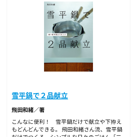
雪平鍋で２品献立
飛田和緒／著
こんなに便利！ 雪平鍋だけで献立や下拵え
もどんどんできる。 飛田和緒さん流、雪平鍋
だけでつくる、シンプルな日々のごはん「二