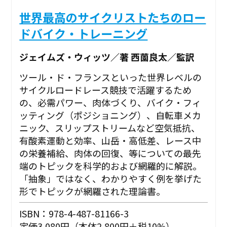
世界最高のサイクリストたちのロー
ドバイク・トレーニング
ジェイムズ・ウィッツ／著 西薗良太／監訳
ツール・ド・フランスといった世界レベルの
サイクルロードレース競技で活躍するため
の、必需パワー、肉体づくり、バイク・フィ
ッティング（ポジショニング）、自転車メカ
ニック、スリップストリームなど空気抵抗、
有酸素運動と効率、山岳・高低差、レース中
の栄養補給、肉体の回復、等についての最先
端のトピックを科学的および網羅的に解説。
「抽象」ではなく、わかりやすく例を挙げた
形でトピックが網羅された理論書。
ISBN：978-4-487-81166-3
定価3,080円（本体2,800円＋税10%）