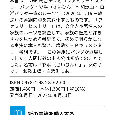
本書は、NHK 総合テレビ『ファミリーヒスト
リー パンダ・彩浜（さいひん）〜和歌山・ 白
浜パンダ一家のルーツ』（2020 年1 月6 日放
送）の番組内容を書籍化するものです。 『フ
ァミリーヒストリー』は、文化人や著名人の
家族のルーツを調査して、家族の歴史と絆き
ずなを見つめる番組です。初めて明らかにな
る事実に本人も驚き、感動するドキュメンタ
リー番組です。 この番組にパンダが登場し
ました。人間以外の主人公は初めてのことで
した。名前は「彩浜（さいひん）」。女の子
です。和歌山県・白浜町にあ...
ISBN：978-4-487-81620-0
定価1,430円（本体1,300円＋税10%）
発売年月日：2022年06月30日
紙の書籍を購入する