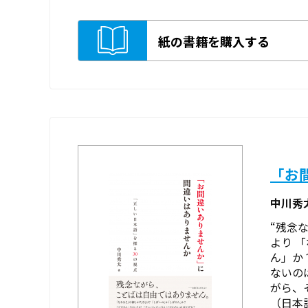
紙の書籍を購入する
「お
中川秀
“残念
より 
ん」か
ないの
がら、
（日本