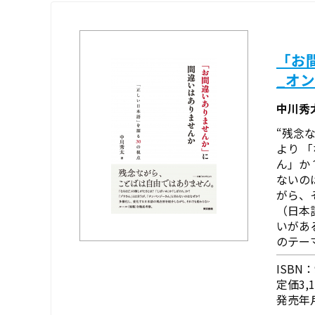
「お
_オ
中川秀
“残念
より 
ん」か
ないの
がら、
（日本
いがあ
のテー
ISBN：9
定価3,
発売年月