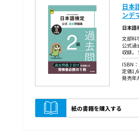
日本
ンデ
日本語
文部科
公式過
収録。
ISBN：9
定価1,
発売年月
紙の書籍を購入する