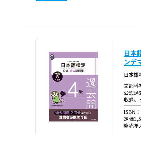
日本
ンデ
日本語
文部科
公式過
収録。
ISBN：9
定価1,
発売年月