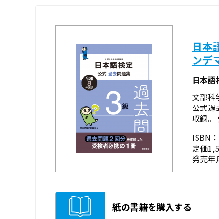
日本
ンデ
日本語
文部科
公式過
収録。
ISBN：9
定価1,
発売年月
紙の書籍を購入する