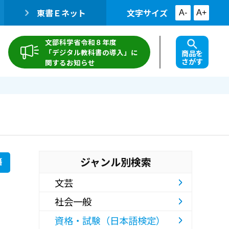
東書Ｅネット
文字サイズ
A-
A+
文部科学省令和８年度
「デジタル教科書の導入」に
商品を
さがす
関するお知らせ
ジャンル別検索
籍
文芸
社会一般
資格・試験（日本語検定）