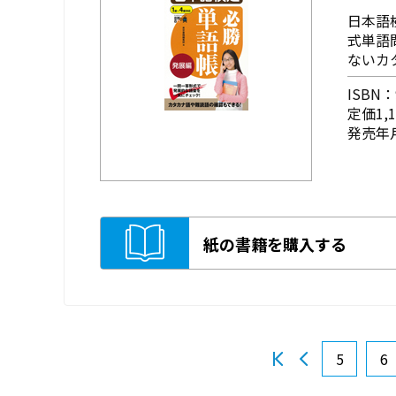
日本語
式単語
ないカ
ISBN：9
定価1,
発売年月
紙の書籍を購入する
5
6