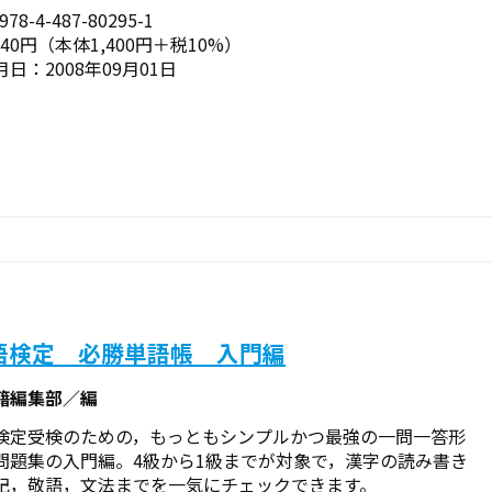
78-4-487-80295-1
540円（本体1,400円＋税10%）
日：2008年09月01日
語検定 必勝単語帳 入門編
籍編集部／編
検定受検のための，もっともシンプルかつ最強の一問一答形
問題集の入門編。4級から1級までが対象で，漢字の読み書き
記，敬語，文法までを一気にチェックできます。