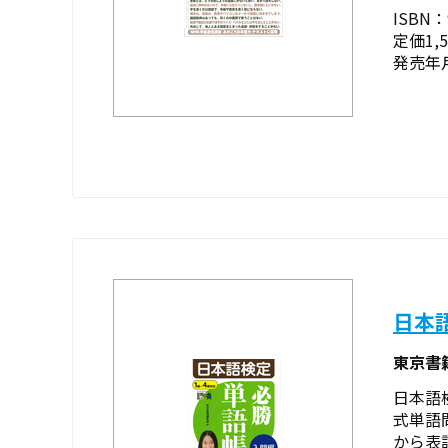
ISBN：9
定価1,
発売年月
日本
東京書
日本語
式単語
から表