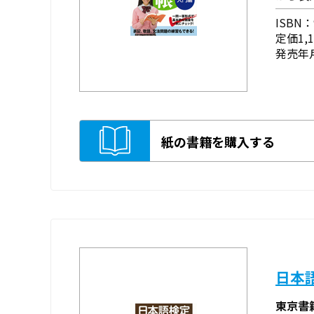
ISBN：9
定価1,
発売年月
紙の書籍を購入する
日本
東京書