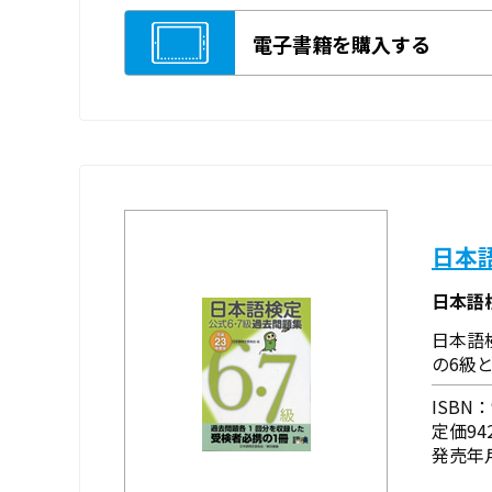
電子書籍を購入する
日本
日本語
日本語
の6級
ISBN：9
定価94
発売年月