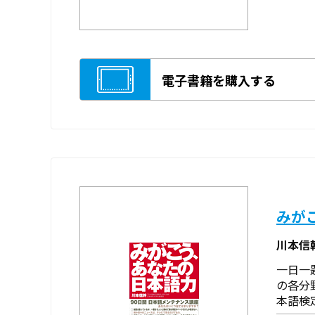
電子書籍を購入する
みが
川本信
一日一
の各分
本語検