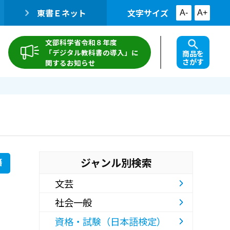
東書Ｅネット
文字サイズ
A-
A+
文部科学省令和８年度
「デジタル教科書の導入」に
商品を
さがす
関するお知らせ
ジャンル別検索
籍
文芸
社会一般
資格・試験（日本語検定）