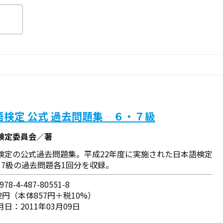
語検定 公式 過去問題集 ６・７級
検定委員会／著
検定の公式過去問題集。平成22年度に実施された日本語検定
と7級の過去問題各1回分を収録。
78-4-487-80551-8
2円（本体857円＋税10%）
日：2011年03月09日