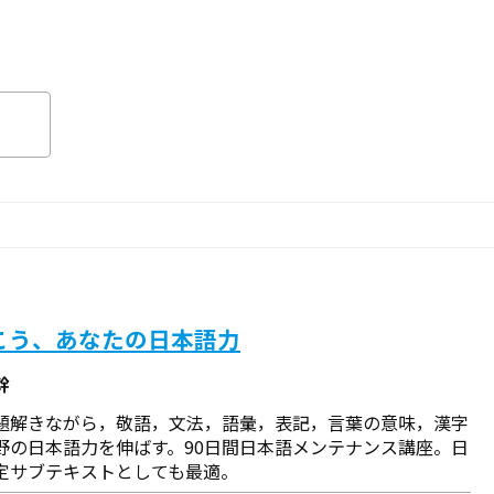
こう、あなたの日本語力
幹
題解きながら，敬語，文法，語彙，表記，言葉の意味，漢字
野の日本語力を伸ばす。90日間日本語メンテナンス講座。日
定サブテキストとしても最適。