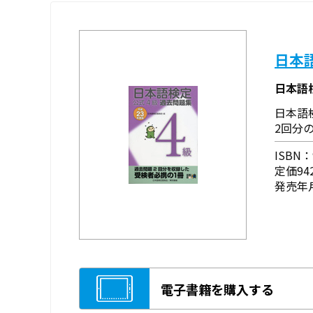
日本
日本語
日本語
2回分
ISBN：9
定価94
発売年月
電子書籍を購入する