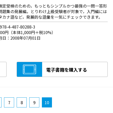
検定受検のための，もっともシンプルかつ最強の一問一答形
問題集の発展編。とりわけ上級受験者が対象で，入門編には
タカナ語など，発展的な語彙を一気にチェックできます。
78-4-487-80288-3
100円（本体1,000円＋税10%）
日：2008年07月01日
電子書籍を購入する
7
8
9
10