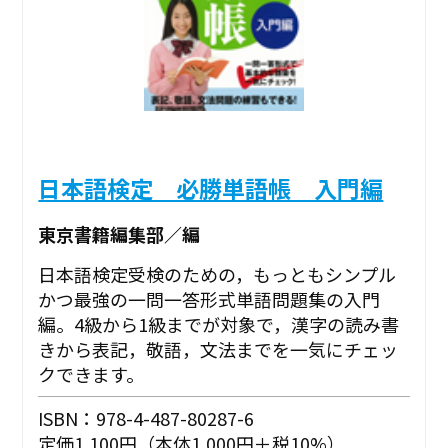
日本語検定 必勝単語帳 入門編
東京書籍編集部／編
日本語検定受検のための，もっともシンプル
かつ最強の一問一答形式単語問題集の入門
編。4級から1級までが対象で，漢字の読み書
きから表記，敬語，文法までを一気にチェッ
クできます。
ISBN：978-4-487-80287-6
定価1,100円（本体1,000円＋税10%）