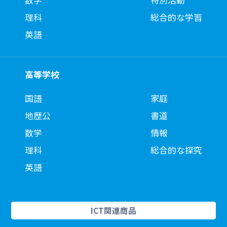
数学
特別活動
理科
総合的な学習
英語
高等学校
国語
家庭
地歴公
書道
数学
情報
理科
総合的な探究
英語
ICT関連商品