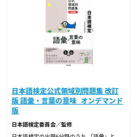
日本語検定公式領域別問題集 改訂
版 語彙・言葉の意味_オンデマンド
版
日本語検定委員会／監修
日本語検定の出題6分野のうち,「語彙」と