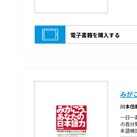
電子書籍を購入する
みが
川本信
一日一
の各分
本語検