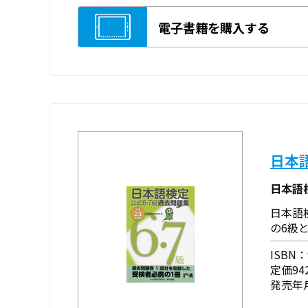
電子書籍を購入する
日本
日本語
日本語
の6級
ISBN：9
定価94
発売年月