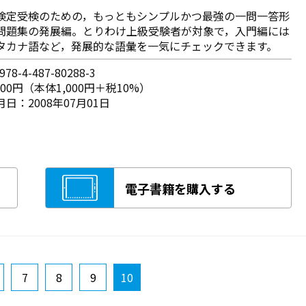
検定受検のための，もっともシンプルかつ最強の一問一答形
問題集の発展編。とりわけ上級受験者が対象で，入門編には
タカナ語など，発展的な語彙を一気にチェックできます。
78-4-487-80288-3
100円（本体1,000円＋税10%）
日：2008年07月01日
電子書籍を購入する
7
8
9
10