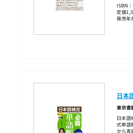
ISBN：9
定価1,
発売年月
日本
東京書
日本語
式単語
から表