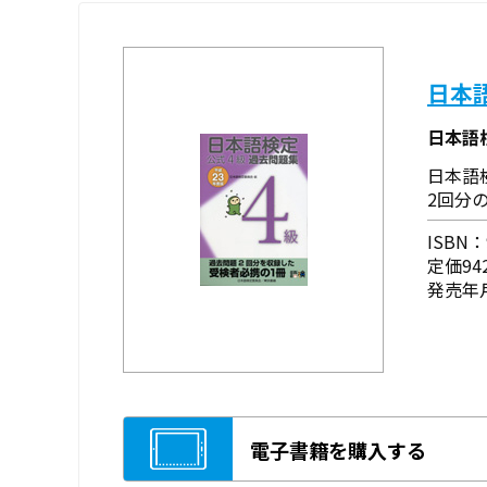
日本
日本語
日本語
2回分
ISBN：9
定価94
発売年月
電子書籍を購入する