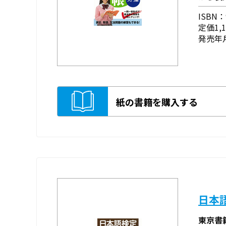
ISBN：9
定価1,
発売年月
紙の書籍を購入する
日本
東京書