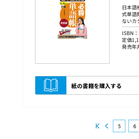
日本語
式単語
ないカ
ISBN：9
定価1,
発売年月
紙の書籍を購入する
5
6