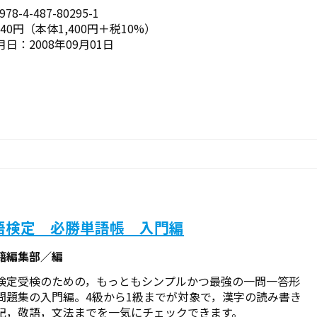
78-4-487-80295-1
540円（本体1,400円＋税10%）
日：2008年09月01日
語検定 必勝単語帳 入門編
籍編集部／編
検定受検のための，もっともシンプルかつ最強の一問一答形
問題集の入門編。4級から1級までが対象で，漢字の読み書き
記，敬語，文法までを一気にチェックできます。