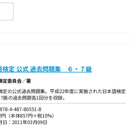
語検定 公式 過去問題集 ６・７級
検定委員会／著
検定の公式過去問題集。平成22年度に実施された日本語検定
と7級の過去問題各1回分を収録。
78-4-487-80551-8
2円（本体857円＋税10%）
日：2011年03月09日