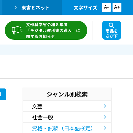
東書Ｅネット
文字サイズ
A-
A+
文部科学省令和８年度
「デジタル教科書の導入」に
商品を
さがす
関するお知らせ
ジャンル別検索
籍
文芸
社会一般
資格・試験（日本語検定）