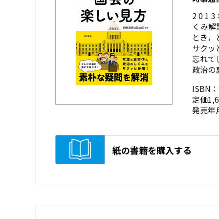
2 0 
くみ解
とき，
サクッ
忘れて
政治の
ISBN：9
定価1,
発売年月
紙の書籍を購入する