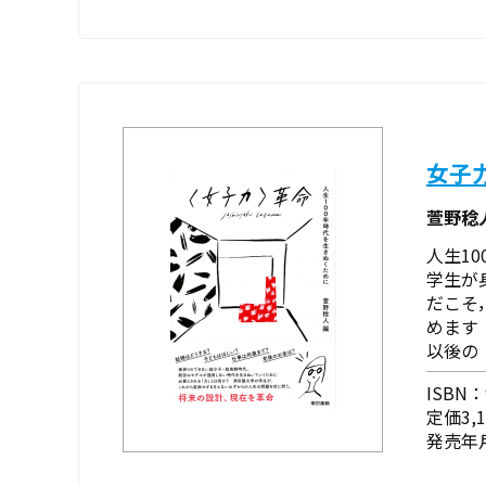
女子
萱野稔
人生1
学生が
だこそ
めます
以後の
ISBN：9
定価3,
発売年月