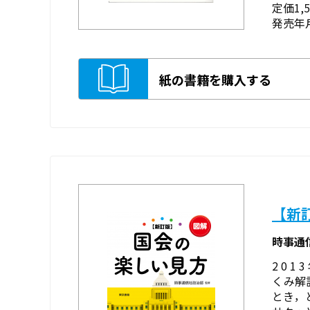
定価1,
発売年月
紙の書籍を購入する
【新
時事通
2 0 
くみ解
とき，