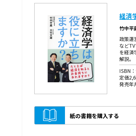
経済
竹中平
政策運
などT
を経済
解説。
ISBN：9
定価2,
発売年月
紙の書籍を購入する