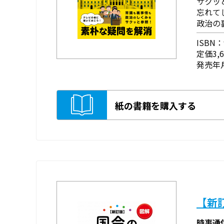
サクッ
忘れて
政治の
ISBN：9
定価3,
発売年月
紙の書籍を購入する
【新
時事通