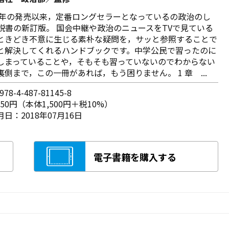
1 3 年の発売以来，定番ロングセラーとなっているの政治のし
説書の新訂版。 国会中継や政治のニュースをTVで見ている
ときどき不意に生じる素朴な疑問を，サッと参照することで
と解決してくれるハンドブックです。中学公民で習ったのに
しまっていることや，そもそも習っていないのでわからない
裏側まで，この一冊があれば，もう困りません。 1 章 ...
78-4-487-81145-8
650円（本体1,500円＋税10%）
日：2018年07月16日
電子書籍を購入する