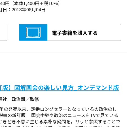
540円（本体1,400円＋税10%）
日：2018年08月04日
電子書籍を購入する
訂版】図解国会の楽しい見方_オンデマンド版
信社 政治部／監修
1 3 年の発売以来，定番ロングセラーとなっているの政治のし
説書の新訂版。 国会中継や政治のニュースをTVで見ている
ときどき不意に生じる素朴な疑問を，サッと参照することで