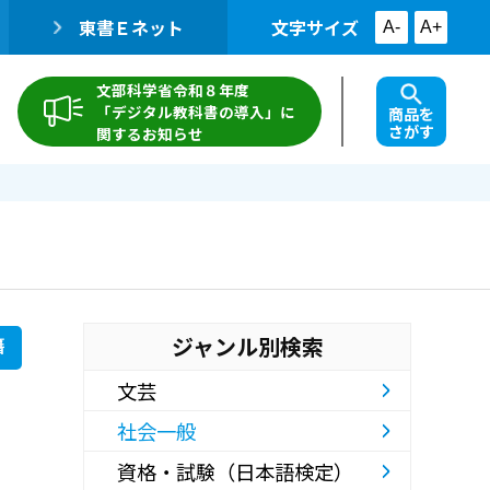
東書Ｅネット
文字サイズ
A-
A+
文部科学省令和８年度
「デジタル教科書の導入」に
商品を
さがす
関するお知らせ
ジャンル別検索
籍
文芸
社会一般
資格・試験（日本語検定）