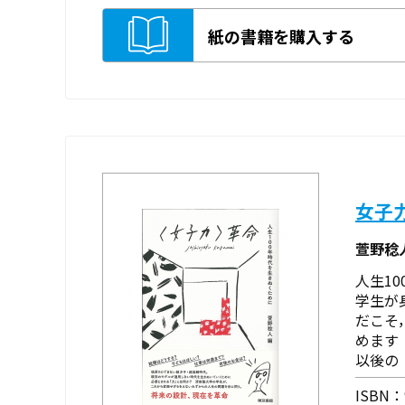
紙の書籍を購入する
女子
萱野稔
人生1
学生が
だこそ
めます
以後の
ISBN：9