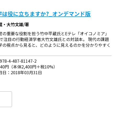
学は役に立ちますか?_オンデマンド版
蔵・大竹文雄/著
営の重要な役割を担う竹中平蔵氏とEテレ「オイコノミア」
Vで注目の行動経済学者大竹文雄氏との対談本。 現代の課題
学の視点から見ると、どのように見えるのかを分かりやすく
78-4-487-81147-2
640円（本体2,400円＋税10%）
日：2018年03月31日