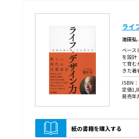
ライ
池田弘
ベース
を設計
て育む
きた著
ISBN：9
定価1,
発売年月
紙の書籍を購入する