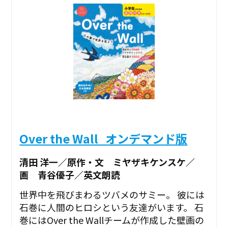
Over the Wall_オンデマンド版
清田 洋一／原作・文 ミヤザキケンスケ／
画 青谷優子／英文朗読
世界中を飛びまわるツバメのサミー。 彼には
石巻に人間のヒロシという友達がいます。 石
巻にはOver the Wallチームが作成した壁画の