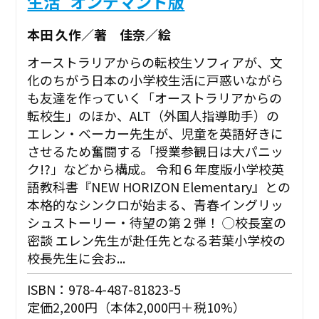
生活_オンデマンド版
本田 久作／著 佳奈／絵
オーストラリアからの転校生ソフィアが、文
化のちがう日本の小学校生活に戸惑いながら
も友達を作っていく「オーストラリアからの
転校生」のほか、ALT（外国人指導助手）の
エレン・ベーカー先生が、児童を英語好きに
させるため奮闘する「授業参観日は大パニッ
ク!?」などから構成。 令和６年度版小学校英
語教科書『NEW HORIZON Elementary』との
本格的なシンクロが始まる、青春イングリッ
シュストーリー・待望の第２弾！ ◯校長室の
密談 エレン先生が赴任先となる若葉小学校の
校長先生に会お...
ISBN：978-4-487-81823-5
定価2,200円（本体2,000円＋税10%）