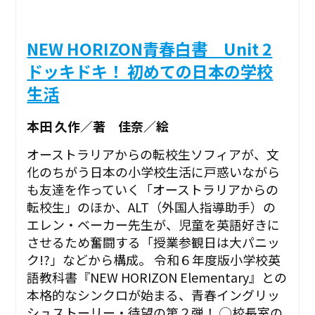
NEW HORIZON青春白書 Unit 2
ドッキドキ！ 初めての日本の学校
生活
本田 久作／著 佳奈／絵
オーストラリアからの転校生ソフィアが、文
化のちがう日本の小学校生活に戸惑いながら
も友達を作っていく「オーストラリアからの
転校生」のほか、ALT（外国人指導助手）の
エレン・ベーカー先生が、児童を英語好きに
させるため奮闘する「授業参観日は大パニッ
ク!?」などから構成。 令和６年度版小学校英
語教科書『NEW HORIZON Elementary』との
本格的なシンクロが始まる、青春イングリッ
シュストーリー・待望の第２弾！ ◯校長室の