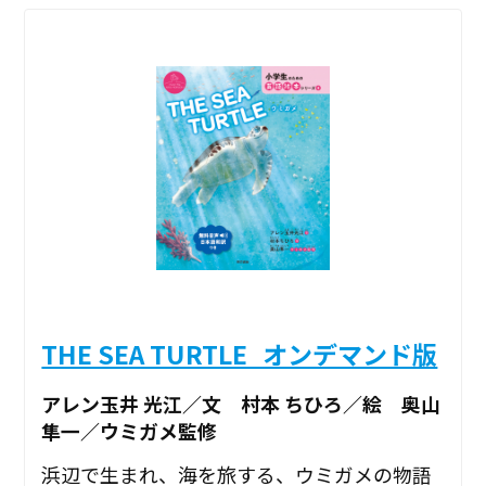
THE SEA TURTLE_オンデマンド版
アレン玉井 光江／文 村本 ちひろ／絵 奥山
隼一／ウミガメ監修
浜辺で生まれ、海を旅する、ウミガメの物語