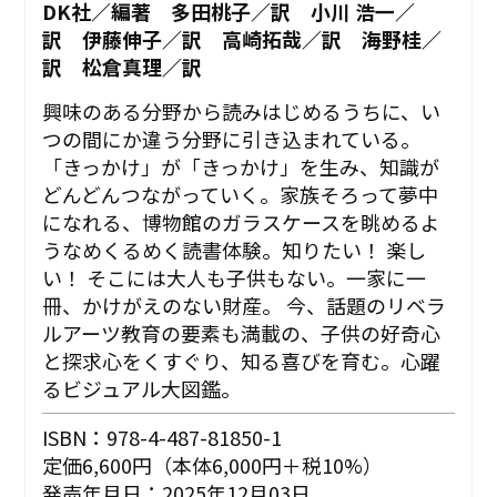
DK社／編著 多田桃子／訳 小川 浩一／
訳 伊藤伸子／訳 高崎拓哉／訳 海野桂／
訳 松倉真理／訳
興味のある分野から読みはじめるうちに、い
つの間にか違う分野に引き込まれている。
「きっかけ」が「きっかけ」を生み、知識が
どんどんつながっていく。家族そろって夢中
になれる、博物館のガラスケースを眺めるよ
うなめくるめく読書体験。知りたい！ 楽し
い！ そこには大人も子供もない。一家に一
冊、かけがえのない財産。 今、話題のリベラ
ルアーツ教育の要素も満載の、子供の好奇心
と探求心をくすぐり、知る喜びを育む。心躍
るビジュアル大図鑑。
ISBN：978-4-487-81850-1
定価6,600円（本体6,000円＋税10%）
発売年月日：2025年12月03日