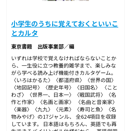
小学生のうちに覚えておくといいこ
とカルタ
東京書籍 出版事業部／編
いずれは学校で覚えなければならないことか
ら、一生役に立つ教養的雑学まで、楽しみな
がら学べる読み上げ機能付きカルタゲーム。
〈いろはかるた〉〈都道府県〉〈世界の国〉
〈地図記号〉〈歴史年号〉〈旧国名〉 〈こと
わざ〉〈世界一、日本一〉〈戦国武将〉〈名
作と作家〉〈名画と画家〉 〈名曲と音楽家〉
〈楽器〉〈九九〉〈元素〉〈寿司と魚〉〈名
物みやげ〉の17ジャンル、 全624項目を収録
しています。 日本語はもちろん、英語でも再
生できるバイリンガル仕様だから、 英語学習