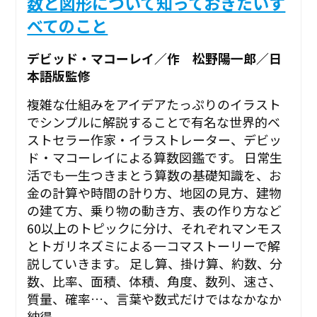
数と図形について知っておきたいす
べてのこと
デビッド・マコーレイ／作 松野陽一郎／日
本語版監修
複雑な仕組みをアイデアたっぷりのイラスト
でシンプルに解説することで有名な世界的ベ
ストセラー作家・イラストレーター、デビッ
ド・マコーレイによる算数図鑑です。 日常生
活でも一生つきまとう算数の基礎知識を、お
金の計算や時間の計り方、地図の見方、建物
の建て方、乗り物の動き方、表の作り方など
60以上のトピックに分け、それぞれマンモス
とトガリネズミによる一コマストーリーで解
説していきます。 足し算、掛け算、約数、分
数、比率、面積、体積、角度、数列、速さ、
質量、確率…、言葉や数式だけではなかなか
納得...