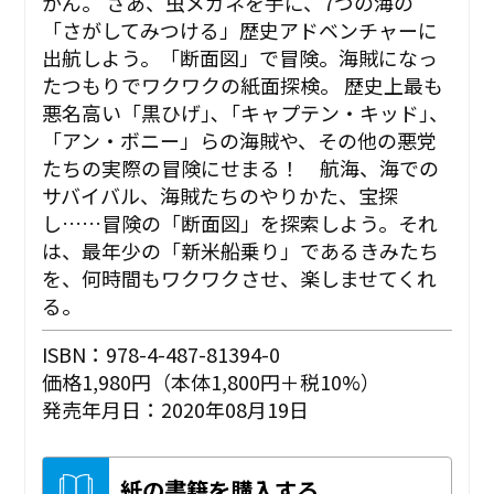
かん。 さあ、虫メガネを手に、7つの海の
「さがしてみつける」歴史アドベンチャーに
出航しよう。「断面図」で冒険。海賊になっ
たつもりでワクワクの紙面探検。 歴史上最も
悪名高い「黒ひげ｣､「キャプテン・キッド｣、
「アン・ボニー」らの海賊や、その他の悪党
たちの実際の冒険にせまる！ 航海、海での
サバイバル、海賊たちのやりかた、宝探
し……冒険の「断面図」を探索しよう。それ
は、最年少の「新米船乗り」であるきみたち
を、何時間もワクワクさせ、楽しませてくれ
る。
ISBN：978-4-487-81394-0
価格1,980円（本体1,800円＋税10%）
発売年月日：2020年08月19日
紙の書籍を購入する