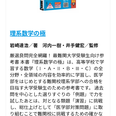
理系数学の極
岩崎達浩／著 河内一樹・井手健宏／監修
厳選良問完全網羅！ 最難関大学受験生向け参
考書 本書『理系数学の極』は、高等学校で学
習する数学（Ⅰ・Ａ・Ⅱ・Ｂ・Ⅲ・Ｃ）の全
分野・全領域の内容を効率的に学習し、医学
部をはじめとする難関校理系学部への合格を
目指す大学受験生のための参考書です。 過去
問を中心とした選りすぐりの「例題」で力を
試したあとは、対となる類題「演習」に挑戦
し、総仕上げとして「医学部対策問題」に取
り組むことで難関校に挑戦するための確かな