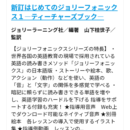
新訂はじめてのジョリーフォニック
ス１―ティーチャーズブック―
ジョリーラーニング社／編著 山下桂世子／
監訳
【ジョリーフォニックスシリーズの特長】 ・
世界各国の英語教育の現場で採用されている
英語の読み書きメソッド「ジョリーフォニッ
クス」の日本語版 ・ストーリーや絵本、歌、
アクション（動作）などを使い、英語の
「音」と「文字」の関係を多感覚で学べる ・
暗記に頼らずに読み書きできる単語を増や
し、英語学習のハードルを下げる 指導をサポ
ートする付録も充実！ ★指導用音声 Web上
でダウンロード可能なネイティブ音声 ★別冊
絵本 各レッスンの導入で使用するイラスト
集 ★指導例動画 レッスンの...