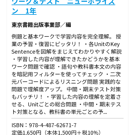
ワーク＆テスト ニューホライズ
ン 1年
東京書籍出版事業部／編
例題と基本ワークで学習内容を完全理解。 授
業の予習・復習にピッタリ！ ・各UnitのKey
Sentenceを図解をまじえてわかりやすく解説
・学習した内容が理解できたかどうかを基本
ワーク問題で確認 ・語句や教科書本文の内容
を暗記用フィルターを使ってチェック ・二次
元バーコードによるリスニング問題 実践的な
問題で理解度アップ。 中間・期末テスト対策
もバッチリ！ ・学習した内容の理解を定着さ
せる、Unitごとの総合問題 ・中間・期末テス
ト対策となる、教科書の単元ごとの予...
ISBN：978-4-487-62671-7
定価1,650円（本体1,500円＋税10%）