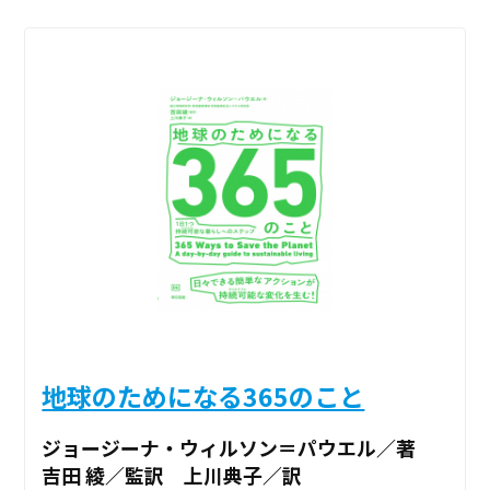
地球のためになる365のこと
ジョージーナ・ウィルソン＝パウエル／著
吉田 綾／監訳 上川典子／訳