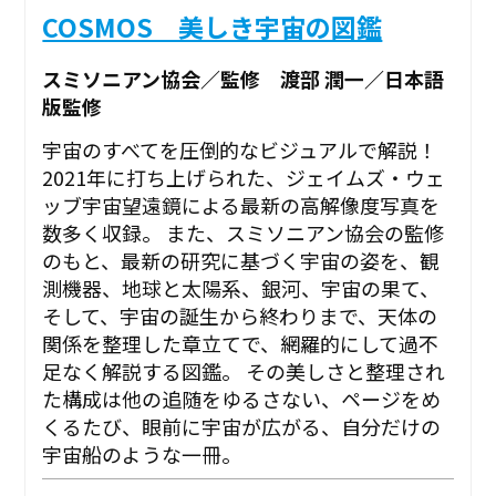
COSMOS 美しき宇宙の図鑑
スミソニアン協会／監修 渡部 潤一／日本語
版監修
宇宙のすべてを圧倒的なビジュアルで解説！
2021年に打ち上げられた、ジェイムズ・ウェ
ッブ宇宙望遠鏡による最新の高解像度写真を
数多く収録。 また、スミソニアン協会の監修
のもと、最新の研究に基づく宇宙の姿を、観
測機器、地球と太陽系、銀河、宇宙の果て、
そして、宇宙の誕生から終わりまで、天体の
関係を整理した章立てで、網羅的にして過不
足なく解説する図鑑。 その美しさと整理され
た構成は他の追随をゆるさない、ページをめ
くるたび、眼前に宇宙が広がる、自分だけの
宇宙船のような一冊。