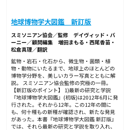
地球博物学大図鑑 新訂版
スミソニアン協会／監修 デイヴィッド・バ
ーニー／顧問編集 増田まもる・西尾香苗・
松倉真理／翻訳
鉱物・岩石・化石から、微生物・菌類・植
物・動物にいたるまで、地球上のほとんどの
博物学分野を、美しいカラー写真とともに解
説。 スミソニアン協会監修の究極の一冊。
【新訂版のポイント】 1)最新の研究と学説
『地球博物学大図鑑』(初版)は2012年6月に発
行された。それから12年。この12年の間に
も、何十種もの新種が確認され、新たな発見
があった。本書『地球博物学大図鑑 新訂版』
では、それら最新の研究と学説を取り入れ、