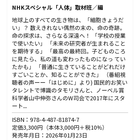
NHKスペシャル「人体」取材班／編
地球上のすべての生き物は、「細胞きょうだ
い」？ 数えきれない偶然の末の、命の奇跡。
命の探求は、さらなる深遠へ！ 「学校の授業
で使いたい」 「未来の研究者が生まれること
を期待する」 「最高の最終回。子どものころ
に見たら、私の道も変わったものになっ てい
たかも」 「普通に生きていることがどれだけ
すごいことか、知ることができた」 （番組視
聴者の声ーー「はじめに」より) 国民的お笑い
タレントで博識のタモリさんと、ノーベル賞
科学者山中伸弥さんのW司会で2017年にスタ
ート...
ISBN：978-4-487-81874-7
定価3,300円（本体3,000円＋税10%）
発売年月日：2026年01月23日