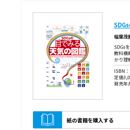
SD
稲葉茂
SDG
教科横
かり理
ISBN：9
定価3,
発売年月
紙の書籍を購入する