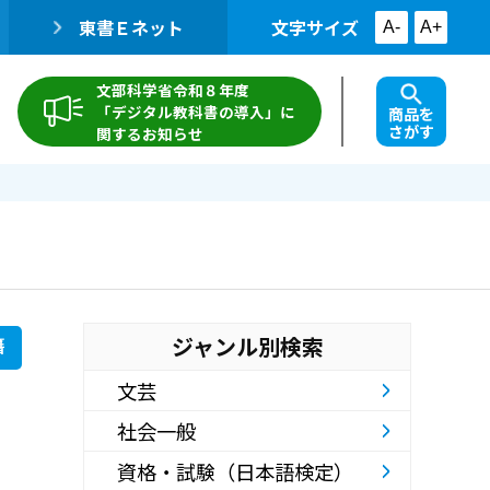
東書Ｅネット
文字サイズ
A-
A+
文部科学省令和８年度
「デジタル教科書の導入」に
商品を
さがす
関するお知らせ
ジャンル別検索
籍
文芸
社会一般
資格・試験（日本語検定）