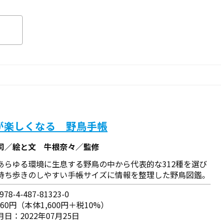
が楽しくなる 野鳥手帳
司／絵と文 牛根奈々／監修
あらゆる環境に生息する野鳥の中から代表的な312種を選び
持ち歩きのしやすい手帳サイズに情報を整理した野鳥図鑑。
78-4-487-81323-0
760円（本体1,600円＋税10%）
日：2022年07月25日