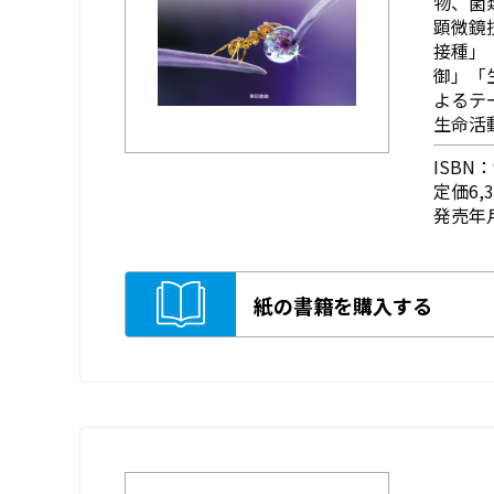
物、菌
顕微鏡
接種」
御」「
よるテ
生命活
ISBN：9
定価6,
発売年月
紙の書籍を購入する