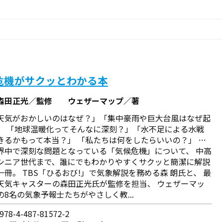
危機がサクッとわかる本
森田正光／監修 ウェザーマップ／著
天気がおかしいのはなぜ？」「集中豪雨や巨大台風はなぜ起
」 「地球温暖化ってそんなに深刻？」「水不足による水戦
きるかもって本当？」 「私たちは何をしたらいいの？」 …
界中で深刻な問題となっている「気候危機」について、 中高
シニア世代まで、誰にでもわかりやすくサクッと簡潔に解説
一冊。 TBS「ひるおび!」で気象解説を務める森 朗氏と、 最
天気キャスターの森田正光氏が監修を担当、 ウェザーマッ
の8名の気象予報士たちがやさしく教...
78-4-487-81572-2