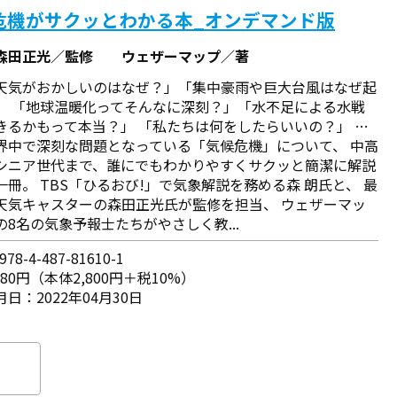
危機がサクッとわかる本_オンデマンド版
森田正光／監修 ウェザーマップ／著
天気がおかしいのはなぜ？」「集中豪雨や巨大台風はなぜ起
」 「地球温暖化ってそんなに深刻？」「水不足による水戦
きるかもって本当？」 「私たちは何をしたらいいの？」 …
界中で深刻な問題となっている「気候危機」について、 中高
シニア世代まで、誰にでもわかりやすくサクッと簡潔に解説
一冊。 TBS「ひるおび!」で気象解説を務める森 朗氏と、 最
天気キャスターの森田正光氏が監修を担当、 ウェザーマッ
の8名の気象予報士たちがやさしく教...
78-4-487-81610-1
080円（本体2,800円＋税10%）
日：2022年04月30日