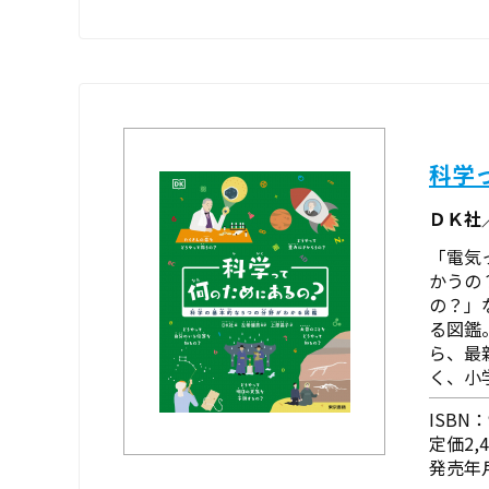
科学
ＤＫ社
「電気
かうの
の？」
る図鑑
ら、最
く、小
ISBN：9
定価2,
発売年月