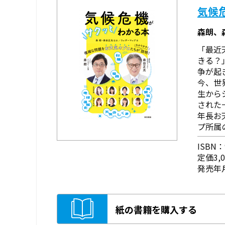
気候
森朗、
「最近
きる？
争が起
今、世
生から
された
年長お
プ所属
ISBN：9
定価3,
発売年月
紙の書籍を購入する