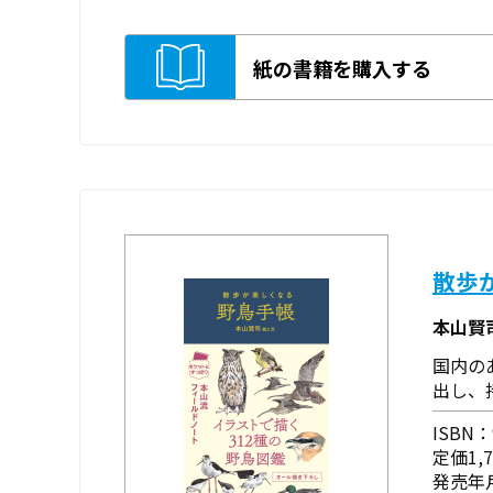
紙の書籍を購入する
散歩
本山賢
国内の
出し、
ISBN：9
定価1,
発売年月