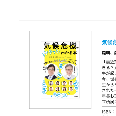
気候
森朗、
「最近
きる？
争が起
今、世
生から
された
年長お
プ所属
ISBN：9