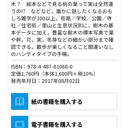
木？ 絵本などで見る桃の葉って実は全然違
うの!? などなど，誰かに話したくなるおも
しろ雑学が100以上。街路／学校／公園／寺
社／住宅街／里山と生息状況別に，樹木の基
本データに加え，豊富な樹木の標本写真で葉
や幹，花，実，冬芽などの細かい部分まで確
認できる。散歩が楽しくなること間違いなし
のハンディタイプの手帳。
ISBN：978-4-487-81068-0
定価1,760円（本体1,600円＋税10%）
発売年月日：2017年08月02日
紙の書籍を購入する
電子書籍を購入する