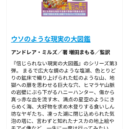
ウソのような現実の大図鑑
アンドレア・ミルズ／著 増田まもる／監訳
『信じられない現実の大図鑑』のシリーズ第3
弾。 まるで広大な鏡のような塩湖、色とりど
りの鉱床で織り上げられた虹のような山、地
獄への扉を思わせる巨大な穴、ヒマラヤ山脈
の岩壁にぶら下がるハニーハンター、傷から
真っ赤な血を流す木、満点の星空のようにき
らめく海、大好物を求め木登りする食いしん
坊なヤギたち、凍った湖に閉じ込められた気
泡の塔に、言わずと知れたナスカの地上絵や
モアイ像など、一生に一度は行ってみたい、