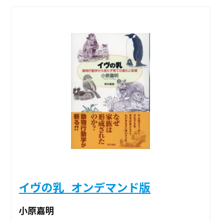
イヴの乳_オンデマンド版
小原嘉明