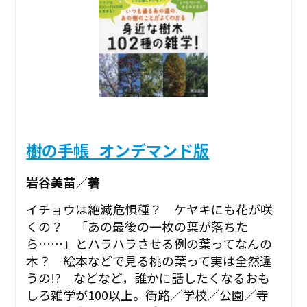
樹の手帳_オンデマンド版
岩谷美苗／著
イチョウは絶滅危惧種？ ケヤキにも花が咲
くの？ 「あの最後の一枚の葉が落ちた
ら……」とハラハラさせる例の葉ってなんの
木？ 絵本などで見る桃の葉って実は全然違
うの!? などなど，誰かに話したくなるおも
しろ雑学が100以上。街路／学校／公園／寺