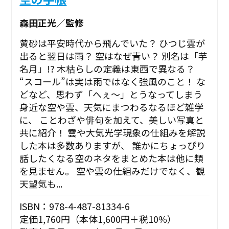
森田正光／監修
黄砂は平安時代から飛んでいた？ ひつじ雲が
出ると翌日は雨？ 空はなぜ青い？ 別名は「芋
名月」!? 木枯らしの定義は東西で異なる？
“スコール”は実は雨ではなく強風のこと！ な
どなど、思わず「へぇ～」とうなってしまう
身近な空や雲、天気にまつわるなるほど雑学
に、 ことわざや俳句を加えて、美しい写真と
共に紹介！ 雲や大気光学現象の仕組みを解説
した本は多数ありますが、 誰かにちょっぴり
話したくなる空のネタをまとめた本は他に類
を見ません。 空や雲の仕組みだけでなく、観
天望気も...
ISBN：978-4-487-81334-6
定価1,760円（本体1,600円＋税10%）