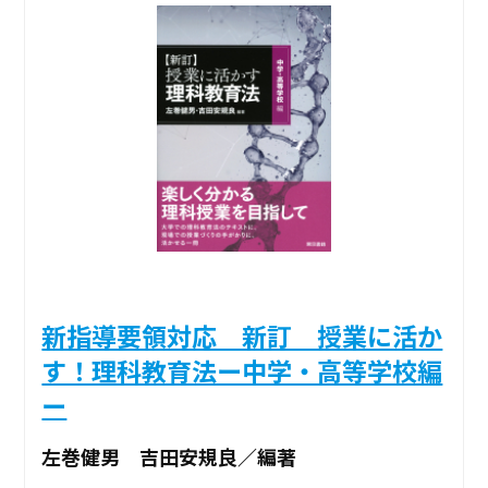
新指導要領対応 新訂 授業に活か
す！理科教育法ー中学・高等学校編
ー
左巻健男 吉田安規良／編著