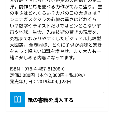
大好評「信じられない現実の大図鑑」の第二
弾。前作と肩を並べる力作がてんこ盛り。 雲
の重さはどれくらい？カバの口の大きさは？
シロナガスクジラの心臓の重さはどれくら
い？数字やテキストだけではピンとこない宇
宙や地球、生命、先端技術の驚きの現実を、
究極までわかりやすくしたビジュアル比較型
大図鑑。 全巻同様、とくに子供が興味と驚き
をもって幅広い知識を増やせ、また大人も一
緒に楽しめる内容になってます。
ISBN：978-4-487-81208-0
定価3,080円（本体2,800円＋税10%）
発売年月日：2019年04月23日
紙の書籍を購入する