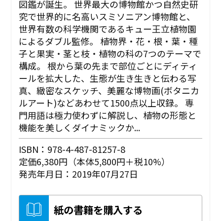
図鑑が誕生。 世界最大の博物館かつ自然史研
究で世界的に名高いスミソニアン博物館と、
世界有数の科学機関であるキュー王立植物園
によるダブル監修。 植物界・花・根・葉・種
子と果実・茎と枝・植物の科の7つのテーマで
構成。 根から葉の先まで部位ごとにディティ
ールを拡大した、生態が生き生きと伝わる写
真、緻密なスケッチ、美麗な博物画(ボタニカ
ルアート)などあわせて1500点以上収録。 専
門用語は極力使わずに解説し、植物の形態と
機能を美しくダイナミックか...
ISBN：978-4-487-81257-8
定価6,380円（本体5,800円＋税10%）
発売年月日：2019年07月27日
紙の書籍を購入する