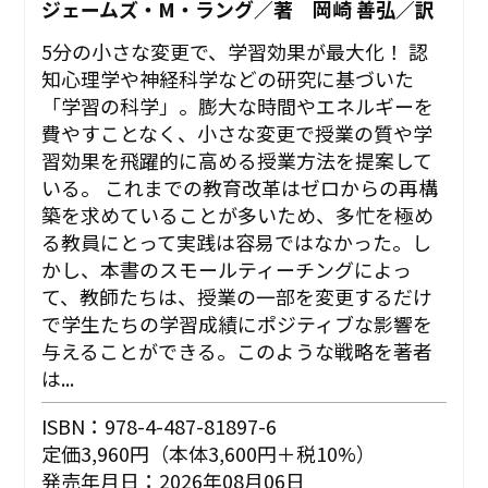
ジェームズ・M・ラング／著 岡崎 善弘／訳
5分の小さな変更で、学習効果が最大化！ 認
知心理学や神経科学などの研究に基づいた
「学習の科学」。膨大な時間やエネルギーを
費やすことなく、小さな変更で授業の質や学
習効果を飛躍的に高める授業方法を提案して
いる。 これまでの教育改革はゼロからの再構
築を求めていることが多いため、多忙を極め
る教員にとって実践は容易ではなかった。し
かし、本書のスモールティーチングによっ
て、教師たちは、授業の一部を変更するだけ
で学生たちの学習成績にポジティブな影響を
与えることができる。このような戦略を著者
は...
ISBN：978-4-487-81897-6
定価3,960円（本体3,600円＋税10%）
発売年月日：2026年08月06日