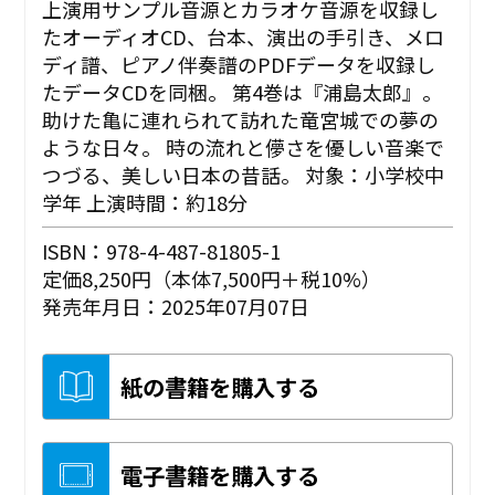
上演用サンプル音源とカラオケ音源を収録し
たオーディオCD、台本、演出の手引き、メロ
ディ譜、ピアノ伴奏譜のPDFデータを収録し
たデータCDを同梱。 第4巻は『浦島太郎』。
助けた亀に連れられて訪れた竜宮城での夢の
ような日々。 時の流れと儚さを優しい音楽で
つづる、美しい日本の昔話。 対象：小学校中
学年 上演時間：約18分
ISBN：978-4-487-81805-1
定価8,250円（本体7,500円＋税10%）
発売年月日：2025年07月07日
紙の書籍を購入する
電子書籍を購入する