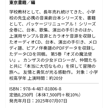
東京書籍／編
学校教材として、長年売れ続けてきた、小学
校の先生必携の音楽劇台本シリーズを、書籍
として、パッケージリニューアル！ シリーズ
全巻に、台本、歌集、演出の手引きのほか、
上演用サンプル音源とカラオケ音源を収録し
たオーディオCD、台本、演出の手引き、メロ
ディ譜、ピアノ伴奏譜のPDFデータを収録し
たデータCDを同梱。 第5巻『オズの魔法使
い』。 カンザスの少女ドロシーが、仲間たち
と共に「本当に大切なもの」を探して冒険の
旅へ。 友情と勇気が光る感動作。 対象：小学
校高学年 上演時間：約20分
ISBN：978-4-487-81806-8
定価8,250円（本体7,500円＋税10%）
発売年月日：2025年07月07日