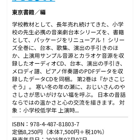
東京書籍／編
学校教材として、長年売れ続けてきた、小学
校の先生必携の音楽劇台本シリーズを、書籍
として、パッケージをリニューアル！ シリー
ズ全巻に、台本、歌集、演出の手引きのほ
か、上演用サンプル音源とカラオケ音源を収
録したオーディオCD、台本、演出の手引き、
メロディ譜、ピアノ伴奏譜のPDFデータを収
録したデータCDを同梱。 第2巻は『かさこじ
ぞう』。 寒い冬の年の瀬に、おじいさんのや
さしさが思いがけない福を呼ぶ。 日本の昔話
ならではの温かさと心の交流を描きます。 対
象：小学校低学年 上演時...
ISBN：978-4-487-81803-7
定価8,250円（本体7,500円＋税10%）
発売年月日：2025年07月07日