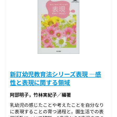
新訂幼児教育法シリーズ表現 ―感
性と表現に関する領域
阿部明子，竹林実紀子／編著
乳幼児の感じたことや考えたことを自分なり
に表現することの育つ過程と，園生活での表