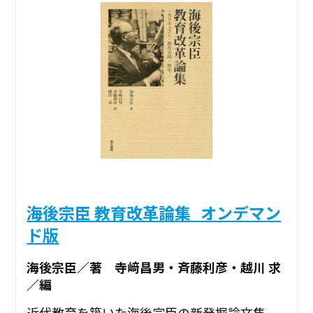
海後宗臣 教育改革論集_オンデマン
ド版
海後宗臣／著 寺﨑昌男・斉藤利彦・越川 求
／編
近代教育を築いた海後宗臣の新発掘論文集。