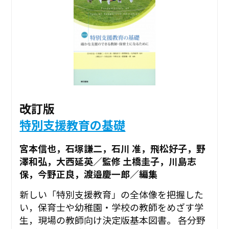
改訂版
特別支援教育の基礎
宮本信也，石塚謙二，石川 准，飛松好子，野
澤和弘，大西延英／監修 土橋圭子，川島志
保，今野正良，渡邉慶一郎／編集
新しい「特別支援教育」の全体像を把握した
い，保育士や幼稚園・学校の教師をめざす学
生，現場の教師向け決定版基本図書。 各分野