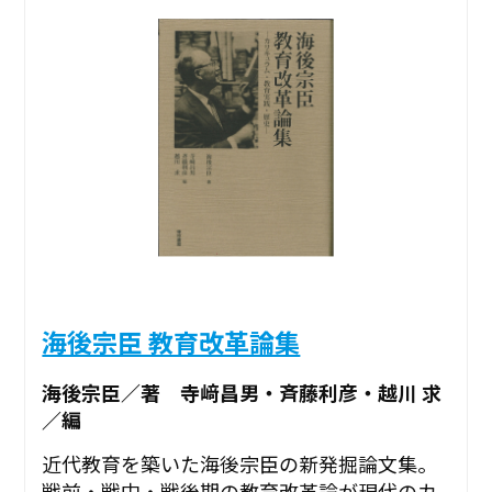
海後宗臣 教育改革論集
海後宗臣／著 寺﨑昌男・斉藤利彦・越川 求
／編
近代教育を築いた海後宗臣の新発掘論文集。
戦前・戦中・戦後期の教育改革論が現代のカ