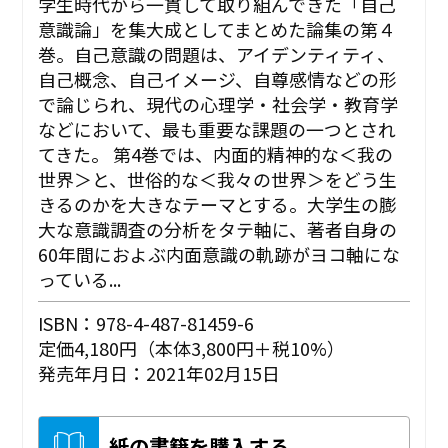
学生時代から一貫して取り組んできた「自己
意識論」を集大成としてまとめた論集の第４
巻。自己意識の問題は、アイデンティティ、
自己概念、自己イメージ、自尊感情などの形
で論じられ、現代の心理学・社会学・教育学
などにおいて、最も重要な課題の一つとされ
てきた。 第4巻では、内面的精神的な＜我の
世界＞と、世俗的な＜我々の世界＞をどう生
きるのかを大きなテーマとする。大学生の膨
大な意識調査の分析をタテ軸に、著者自身の
60年間におよぶ内面意識の軌跡がヨコ軸にな
っている...
ISBN：978-4-487-81459-6
定価4,180円（本体3,800円＋税10%）
発売年月日：2021年02月15日
紙の書籍を購入する