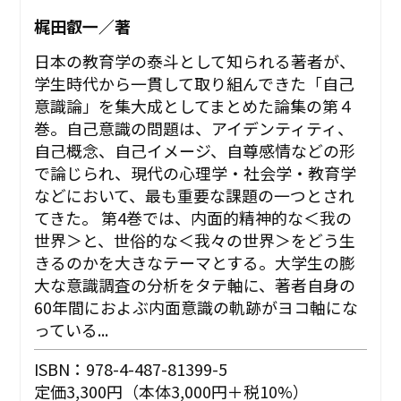
梶田叡一／著
日本の教育学の泰斗として知られる著者が、
学生時代から一貫して取り組んできた「自己
意識論」を集大成としてまとめた論集の第４
巻。自己意識の問題は、アイデンティティ、
自己概念、自己イメージ、自尊感情などの形
で論じられ、現代の心理学・社会学・教育学
などにおいて、最も重要な課題の一つとされ
てきた。 第4巻では、内面的精神的な＜我の
世界＞と、世俗的な＜我々の世界＞をどう生
きるのかを大きなテーマとする。大学生の膨
大な意識調査の分析をタテ軸に、著者自身の
60年間におよぶ内面意識の軌跡がヨコ軸にな
っている...
ISBN：978-4-487-81399-5
定価3,300円（本体3,000円＋税10%）