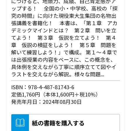
につけると、地頭力、成績、自己肯定感がア
ップする！ 全国の小・中学校、高校の「探
究の時間」に向けた現役東大生集団の名物出
張講義を書籍化！ 本書は、「第１章 アカ
デミックマインドとは？ 第２章 問いを立
てよう！ 第３章 仮説を立てよう！ 第４
章 仮説の検証をしよう！ 第５章 問題を
解いて練習しよう！」で構成。 第１～４章で
は出張授業の内容をベースに、この概念を、
具体例を交えながら丁寧に順序立てて図やイ
ラストを交えながら解説。様々な問題...
ISBN：978-4-487-81743-6
定価1,760円（本体1,600円＋税10%）
発売年月日：2024年08月30日
紙の書籍を購入する