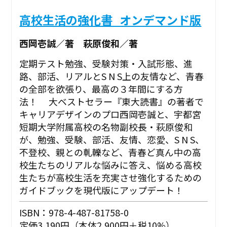
高校生活の強化書_オンデマンド版
西岡壱誠／著 萩原俊和／著
定期テスト勉強、受験対策・入試形態、進
路、部活、リアルとS N S上の友情など、青春
の全部を欲張り、最高の３年間にする方
法！ 大ベストセラー『東大読書』の著者で
キャリアデザインのプロ西岡壱誠と、宇都宮
短期大学附属高校の名物副校長・萩原俊和
が、勉強、受験、部活、友情、恋愛、S N S、
不登校、親との軋轢など、青春ど真ん中の高
校生たちのリアルな悩みに答え、悩める高校
生たちが高校生活を充実させ強化するための
ガイドブックを現代版にアップデート！
ISBN：978-4-487-81758-0
定価3,190円（本体2,900円＋税10%）