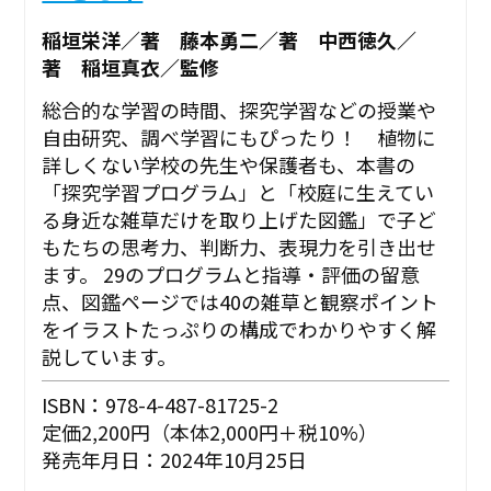
稲垣栄洋／著 藤本勇二／著 中西徳久／
著 稲垣真衣／監修
総合的な学習の時間、探究学習などの授業や
自由研究、調べ学習にもぴったり！ 植物に
詳しくない学校の先生や保護者も、本書の
「探究学習プログラム」と「校庭に生えてい
る身近な雑草だけを取り上げた図鑑」で子ど
もたちの思考力、判断力、表現力を引き出せ
ます。 29のプログラムと指導・評価の留意
点、図鑑ページでは40の雑草と観察ポイント
をイラストたっぷりの構成でわかりやすく解
説しています。
ISBN：978-4-487-81725-2
定価2,200円（本体2,000円＋税10%）
発売年月日：2024年10月25日