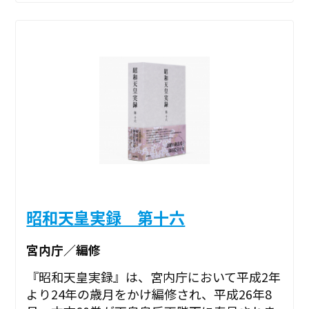
昭和天皇実録 第十六
宮内庁／編修
『昭和天皇実録』は、宮内庁において平成2年
より24年の歳月をかけ編修され、平成26年8