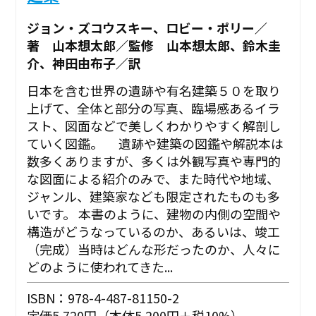
ジョン・ズコウスキー、ロビー・ポリー／
著 山本想太郎／監修 山本想太郎、鈴木圭
介、神田由布子／訳
日本を含む世界の遺跡や有名建築５０を取り
上げて、全体と部分の写真、臨場感あるイラ
スト、図面などで美しくわかりやすく解剖し
ていく図鑑。 遺跡や建築の図鑑や解説本は
数多くありますが、多くは外観写真や専門的
な図面による紹介のみで、また時代や地域、
ジャンル、建築家なども限定されたものも多
いです。 本書のように、建物の内側の空間や
構造がどうなっているのか、あるいは、竣工
（完成）当時はどんな形だったのか、人々に
どのように使われてきた...
ISBN：978-4-487-81150-2
定価5,720円（本体5,200円＋税10%）