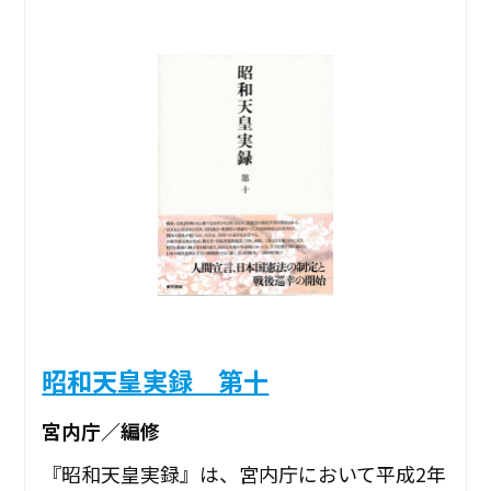
昭和天皇実録 第十
宮内庁／編修
『昭和天皇実録』は、宮内庁において平成2年