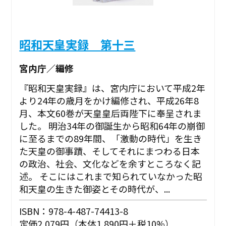
昭和天皇実録 第十三
宮内庁／編修
『昭和天皇実録』は、宮内庁において平成2年
より24年の歳月をかけ編修され、平成26年8
月、本文60巻が天皇皇后両陛下に奉呈されま
した。 明治34年の御誕生から昭和64年の崩御
に至るまでの89年間、「激動の時代」を生き
た天皇の御事蹟、そしてそれにまつわる日本
の政治、社会、文化などを余すところなく記
述。 そこにはこれまで知られていなかった昭
和天皇の生きた御姿とその時代が、...
ISBN：978-4-487-74413-8
定価2,079円（本体1,890円＋税10%）