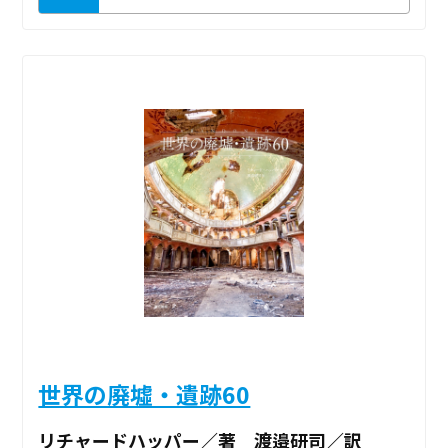
世界の廃墟・遺跡60
リチャードハッパー／著 渡邉研司／訳