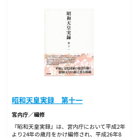
昭和天皇実録 第十一
宮内庁／編修
『昭和天皇実録』は、宮内庁において平成2年
より24年の歳月をかけ編修され、平成26年8