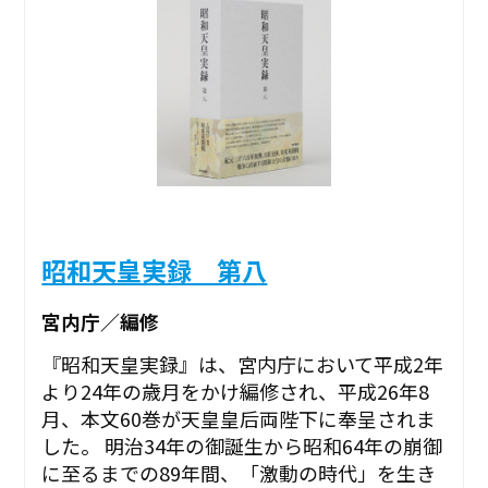
昭和天皇実録 第八
宮内庁／編修
『昭和天皇実録』は、宮内庁において平成2年
より24年の歳月をかけ編修され、平成26年8
月、本文60巻が天皇皇后両陛下に奉呈されま
した。 明治34年の御誕生から昭和64年の崩御
に至るまでの89年間、「激動の時代」を生き