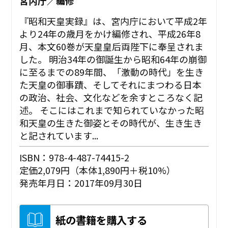
宮内庁／編修
『昭和天皇実録』は、宮内庁において平成2年
より24年の歳月をかけ編修され、平成26年8
月、本文60巻が天皇皇后両陛下に奉呈されま
した。 明治34年の御誕生から昭和64年の崩御
に至るまでの89年間、「激動の時代」を生き
た天皇の御事蹟、そしてそれにまつわる日本
の政治、社会、文化などを余すところなく記
述。 そこにはこれまで知られていなかった昭
和天皇の生きた御姿とその時代が、生き生き
と記されています...
ISBN：978-4-487-74415-2
定価2,079円（本体1,890円＋税10%）
発売年月日：2017年09月30日
紙の書籍を購入する