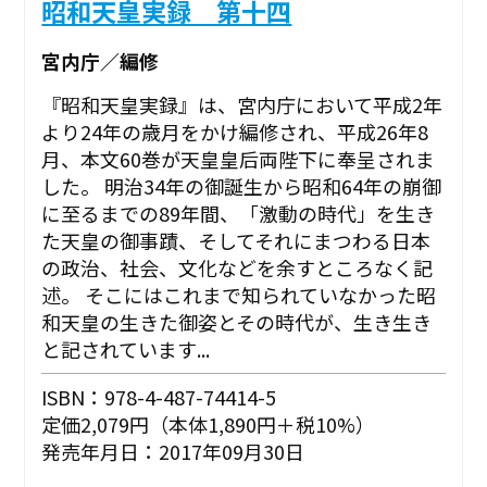
昭和天皇実録 第十四
宮内庁／編修
『昭和天皇実録』は、宮内庁において平成2年
より24年の歳月をかけ編修され、平成26年8
月、本文60巻が天皇皇后両陛下に奉呈されま
した。 明治34年の御誕生から昭和64年の崩御
に至るまでの89年間、「激動の時代」を生き
た天皇の御事蹟、そしてそれにまつわる日本
の政治、社会、文化などを余すところなく記
述。 そこにはこれまで知られていなかった昭
和天皇の生きた御姿とその時代が、生き生き
と記されています...
ISBN：978-4-487-74414-5
定価2,079円（本体1,890円＋税10%）
発売年月日：2017年09月30日