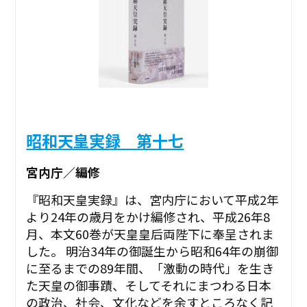
昭和天皇実録 第十七
宮内庁／編修
『昭和天皇実録』は、宮内庁において平成2年
より24年の歳月をかけ編修され、平成26年8
月、本文60巻が天皇皇后両陛下に奉呈されま
した。 明治34年の御誕生から昭和64年の崩御
に至るまでの89年間、「激動の時代」を生き
た天皇の御事蹟、そしてそれにまつわる日本
の政治、社会、文化などを余すところなく記