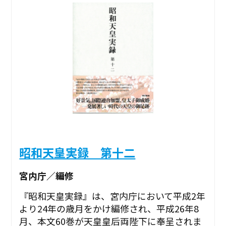
昭和天皇実録 第十二
宮内庁／編修
『昭和天皇実録』は、宮内庁において平成2年
より24年の歳月をかけ編修され、平成26年8
月、本文60巻が天皇皇后両陛下に奉呈されま