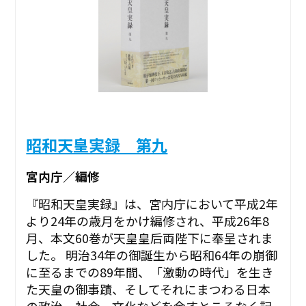
昭和天皇実録 第九
宮内庁／編修
『昭和天皇実録』は、宮内庁において平成2年
より24年の歳月をかけ編修され、平成26年8
月、本文60巻が天皇皇后両陛下に奉呈されま
した。 明治34年の御誕生から昭和64年の崩御
に至るまでの89年間、「激動の時代」を生き
た天皇の御事蹟、そしてそれにまつわる日本
の政治、社会、文化などを余すところなく記