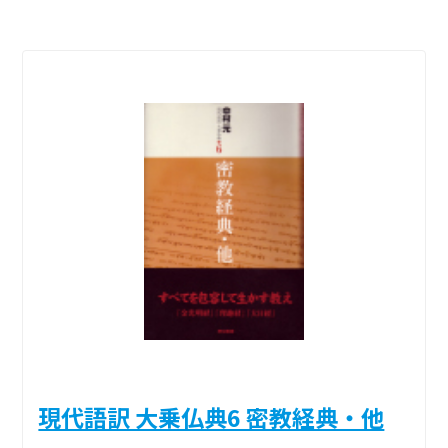
現代語訳 大乗仏典6 密教経典・他