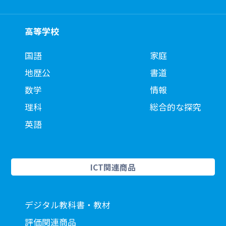
高等学校
国語
家庭
地歴公
書道
数学
情報
理科
総合的な探究
英語
ICT関連商品
デジタル教科書・教材
評価関連商品