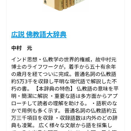
広説 佛教語大辞典
中村 元
インド思想・仏教学の世界的権威，故中村元
博士のライフワークが，着手から五十有余年
の歳月を経てついに完成。普通名詞の仏教語
約5万3千を収録し平明な現代語で解説した不
朽の書。 【本辞典の特色】 仏教語の意味を平
明・簡潔に解説 ・重要な語は多方面からアプ
ローチして読者の理解を助ける。 ・語釈のな
かで用例も多く示す。 普通名詞の仏教語約五
万三千項目を収録 ・収録語数は内外のどの辞
典も凌駕。 広く様々な文献から語を採集し