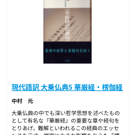
現代語訳 大乗仏典5 華厳経・楞伽経
中村 元
大乗仏典の中でも深い哲学思想を述べたもの
として有名な『華厳経』の重要な章や経句を
とりあげ，難解といわれるこの経典のエッセ