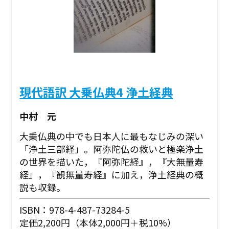
現代語訳 大乗仏典4 浄土経典
中村 元
大乗仏典の中でも日本人に最もなじみの深い
「浄土三部経」。阿弥陀仏の救いと極楽浄土
の世界を描いた，『阿弥陀経』，『大無量寿
経』，『観無量寿経』に加え，浄土経典の概
説も収録。
ISBN：978-4-487-73284-5
定価2,200円（本体2,000円＋税10%）