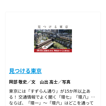
見つける東京
岡部 敬史／文 山出 高士／写真
東京には「すずらん通り」が15か所以上あ
る！ 交通情報でよく聞く「環七」「環八」…
ならば、「環一」～「環六」はどこを通って