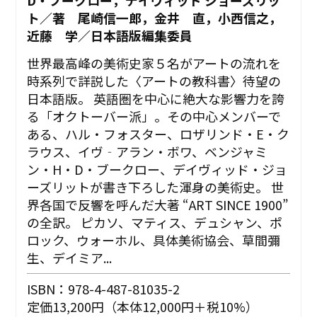
ト／著 尾崎信一郎，金井 直，小西信之，
近藤 学／日本語版編集委員
世界最高峰の美術史家５名がアートの流れを
時系列で詳説した〈アートの教科書〉待望の
日本語版。 英語圏を中心に絶大な影響力を誇
る「オクトーバー派」。その中心メンバーで
ある、ハル・フォスター、ロザリンド・E・ク
ラウス、イヴ‐アラン・ボワ、ベンジャミ
ン・H・D・ブークロー、デイヴィッド・ジョ
ーズリットが書き下ろした渾身の美術史。 世
界各国で反響を呼んだ大著 “ART SINCE 1900”
の全訳。 ピカソ、マティス、デュシャン、ポ
ロック、ウォーホル、具体美術協会、草間彌
生、デイミア...
ISBN：978-4-487-81035-2
定価13,200円（本体12,000円＋税10%）