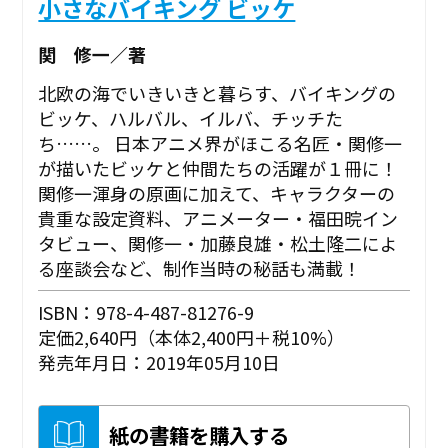
小さなバイキング ビッケ
関 修一／著
北欧の海でいきいきと暮らす、バイキングの
ビッケ、ハルバル、イルバ、チッチた
ち……。 日本アニメ界がほこる名匠・関修一
が描いたビッケと仲間たちの活躍が１冊に！
関修一渾身の原画に加えて、キャラクターの
貴重な設定資料、アニメーター・福田晥イン
タビュー、関修一・加藤良雄・松土隆二によ
る座談会など、制作当時の秘話も満載！
ISBN：978-4-487-81276-9
定価2,640円（本体2,400円＋税10%）
発売年月日：2019年05月10日
紙の書籍を購入する