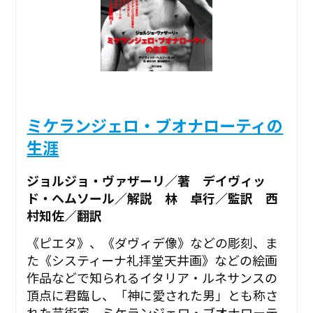
ミケランジェロ・ブオナローティの
生涯
ジョルジョ・ヴァザーリ／著 デイヴィッ
ド・ヘムソール／解説 林 卓行／監訳 西
村知佐／翻訳
《ピエタ》、《ダヴィデ像》などの彫刻、ま
た《システィーナ礼拝堂天井画》などの絵画
作品などで知られるイタリア・ルネサンスの
頂点に君臨し、「神に愛された男」とも称さ
れた芸術家、ミケランジェロ・ブオナローテ