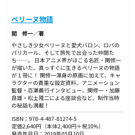
ペリーヌ物語
関 修一／著
やさしき少女ペリーヌと愛犬バロン、ロバの
パリカール、そして旅先で出会った仲間た
ち……。 日本アニメ界がほこる名匠・関修一
が描いた、真っすぐに生きるペリーヌの物語
が１冊に！ 関修一渾身の原画に加えて、キャ
ラクターの貴重な設定資料、アニメーション
監督・百瀬義行インタビュー、関修一・加藤
良雄・松土隆二による座談会など、制作当時
の秘話も満載！
ISBN：978-4-487-81274-5
定価2,640円（本体2,400円＋税10%）
発売年月日：2019年05月10日