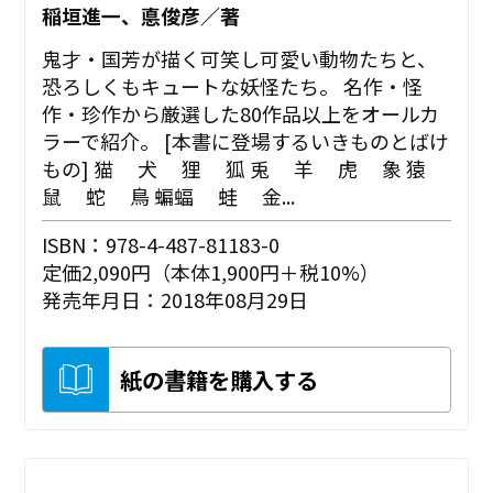
稲垣進一、悳俊彦／著
鬼才・国芳が描く可笑し可愛い動物たちと、
恐ろしくもキュートな妖怪たち。 名作・怪
作・珍作から厳選した80作品以上をオールカ
ラーで紹介。 [本書に登場するいきものとばけ
もの] 猫 犬 狸 狐 兎 羊 虎 象 猿
鼠 蛇 鳥 蝙蝠 蛙 金...
ISBN：978-4-487-81183-0
定価2,090円（本体1,900円＋税10%）
発売年月日：2018年08月29日
紙の書籍を購入する