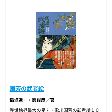
国芳の武者絵
稲垣進一・悳俊彦／著
浮世絵界最大の鬼才・歌川国芳の武者絵１０