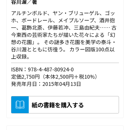
谷川渥／著
アルチンボルド、ヤン・ブリューゲル、ゴッ
ホ、ボードレール、メイプルソープ、酒井抱
一、葛飾北斎、伊藤若冲、三島由紀夫…… 古
今東西の芸術家たちが描いた花々による「幻
想の花園」。 その謎多き花園を美学の泰斗・
谷川渥とともに彷徨う。 カラー図版100点以
上収録。
ISBN：978-4-487-80924-0
定価2,750円（本体2,500円＋税10%）
発売年月日：2015年04月13日
紙の書籍を購入する