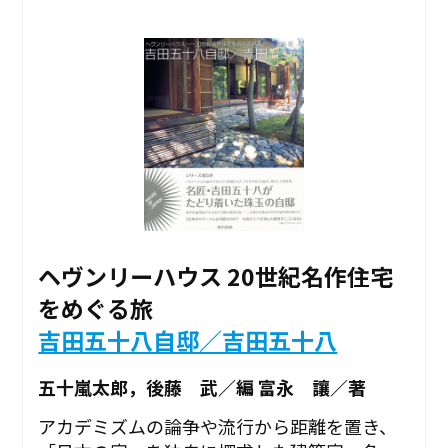
ヘヴンリーハウス 20世紀名作住宅
をめぐる旅
吉田五十八自邸／吉田五十八
五十嵐太郎，後藤 武／編 富永 讓／著
アカデミズムの論争や流行から距離を置き、