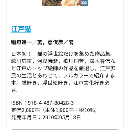
江戸猫
稲垣進一／著，悳俊彦／著
日本初！ 猫の浮世絵だけを集めた作品集。
歌川広重，河鍋暁斎，歌川国芳，鈴木春信な
ど江戸のトップ絵師の作品を厳選し，江戸庶
民の生活とあわせて，フルカラーで紹介する
本。猫好き，浮世絵好き，江戸文化好き必
見。
ISBN：978-4-487-80428-3
定価2,090円（本体1,900円＋税10%）
発売年月日：2010年05月18日