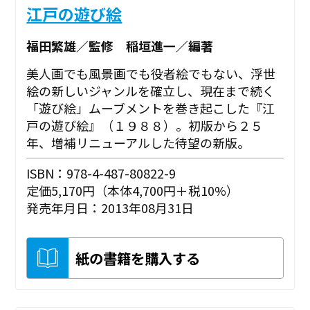
江戸の遊び絵
福田繁雄／監修 稲垣進一／編著
美人画でも風景画でも役者絵でもない、浮世
絵の新しいジャンルを確立し、現在まで続く
「遊び絵」ムーブメントを巻き起こした『江
戸の遊び絵』（１９８８）。初版から２５
年、増補リニューアルした待望の新版。
ISBN：978-4-487-80822-9
定価5,170円（本体4,700円＋税10%）
発売年月日：2013年08月31日
紙の書籍を購入する