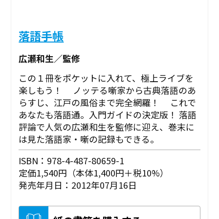
落語手帳
広瀬和生／監修
この１冊をポケットに入れて、極上ライブを
楽しもう！ ノッテる噺家から古典落語のあ
らすじ、江戸の風俗まで完全網羅！ これで
あなたも落語通。入門ガイドの決定版！ 落語
評論で人気の広瀬和生を監修に迎え、巻末に
は見た落語家・噺の記録もできる。
ISBN：978-4-487-80659-1
定価1,540円（本体1,400円＋税10%）
発売年月日：2012年07月16日