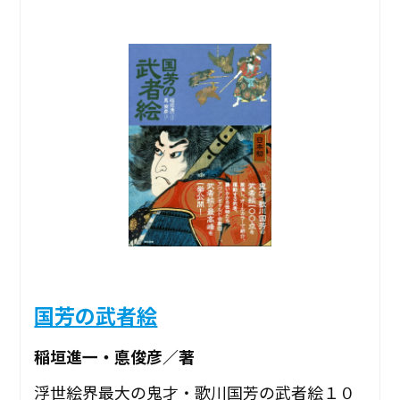
国芳の武者絵
稲垣進一・悳俊彦／著
浮世絵界最大の鬼才・歌川国芳の武者絵１０