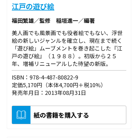
江戸の遊び絵
福田繁雄／監修 稲垣進一／編著
美人画でも風景画でも役者絵でもない、浮世
絵の新しいジャンルを確立し、現在まで続く
「遊び絵」ムーブメントを巻き起こした『江
戸の遊び絵』（１９８８）。初版から２５
年、増補リニューアルした待望の新版。
ISBN：978-4-487-80822-9
定価5,170円（本体4,700円＋税10%）
発売年月日：2013年08月31日
紙の書籍を購入する