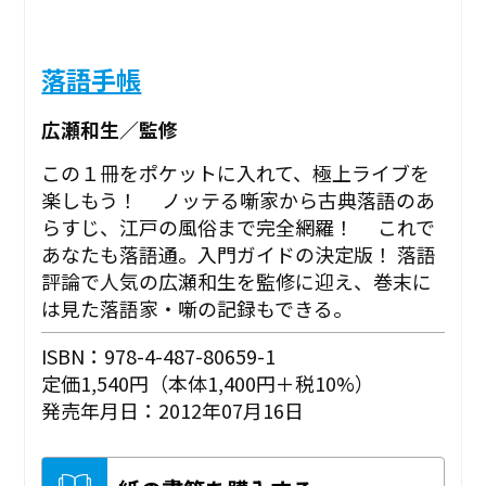
落語手帳
広瀬和生／監修
この１冊をポケットに入れて、極上ライブを
楽しもう！ ノッテる噺家から古典落語のあ
らすじ、江戸の風俗まで完全網羅！ これで
あなたも落語通。入門ガイドの決定版！ 落語
評論で人気の広瀬和生を監修に迎え、巻末に
は見た落語家・噺の記録もできる。
ISBN：978-4-487-80659-1
定価1,540円（本体1,400円＋税10%）
発売年月日：2012年07月16日