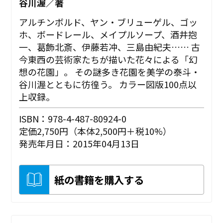
谷川渥／著
アルチンボルド、ヤン・ブリューゲル、ゴッ
ホ、ボードレール、メイプルソープ、酒井抱
一、葛飾北斎、伊藤若冲、三島由紀夫…… 古
今東西の芸術家たちが描いた花々による「幻
想の花園」。 その謎多き花園を美学の泰斗・
谷川渥とともに彷徨う。 カラー図版100点以
上収録。
ISBN：978-4-487-80924-0
定価2,750円（本体2,500円＋税10%）
発売年月日：2015年04月13日
紙の書籍を購入する