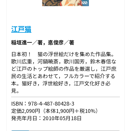
江戸猫
稲垣進一／著，悳俊彦／著
日本初！ 猫の浮世絵だけを集めた作品集。
歌川広重，河鍋暁斎，歌川国芳，鈴木春信な
ど江戸のトップ絵師の作品を厳選し，江戸庶
民の生活とあわせて，フルカラーで紹介する
本。猫好き，浮世絵好き，江戸文化好き必
見。
ISBN：978-4-487-80428-3
定価2,090円（本体1,900円＋税10%）
発売年月日：2010年05月18日