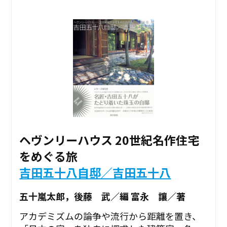
ヘヴンリーハウス 20世紀名作住宅
をめぐる旅
吉田五十八自邸／吉田五十八
五十嵐太郎，後藤 武／編 富永 讓／著
アカデミズムの論争や流行から距離を置き、