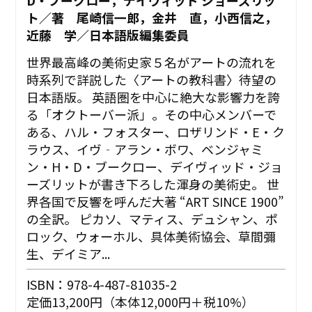
ト／著 尾崎信一郎，金井 直，小西信之，
近藤 学／日本語版編集委員
世界最高峰の美術史家５名がアートの流れを
時系列で詳説した〈アートの教科書〉待望の
日本語版。 英語圏を中心に絶大な影響力を誇
る「オクトーバー派」。その中心メンバーで
ある、ハル・フォスター、ロザリンド・E・ク
ラウス、イヴ‐アラン・ボワ、ベンジャミ
ン・H・D・ブークロー、デイヴィッド・ジョ
ーズリットが書き下ろした渾身の美術史。 世
界各国で反響を呼んだ大著 “ART SINCE 1900”
の全訳。 ピカソ、マティス、デュシャン、ポ
ロック、ウォーホル、具体美術協会、草間彌
生、デイミア...
ISBN：978-4-487-81035-2
定価13,200円（本体12,000円＋税10%）