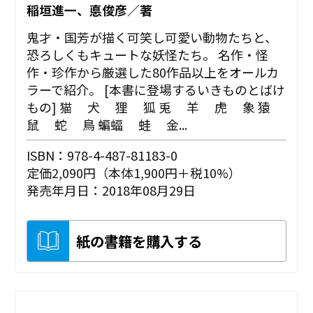
稲垣進一、悳俊彦／著
鬼才・国芳が描く可笑し可愛い動物たちと、
恐ろしくもキュートな妖怪たち。 名作・怪
作・珍作から厳選した80作品以上をオールカ
ラーで紹介。 [本書に登場するいきものとばけ
もの] 猫 犬 狸 狐 兎 羊 虎 象 猿
鼠 蛇 鳥 蝙蝠 蛙 金...
ISBN：978-4-487-81183-0
定価2,090円（本体1,900円＋税10%）
発売年月日：2018年08月29日
紙の書籍を購入する