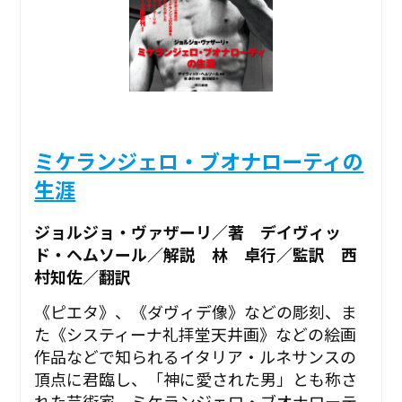
ミケランジェロ・ブオナローティの
生涯
ジョルジョ・ヴァザーリ／著 デイヴィッ
ド・ヘムソール／解説 林 卓行／監訳 西
村知佐／翻訳
《ピエタ》、《ダヴィデ像》などの彫刻、ま
た《システィーナ礼拝堂天井画》などの絵画
作品などで知られるイタリア・ルネサンスの
頂点に君臨し、「神に愛された男」とも称さ
れた芸術家、ミケランジェロ・ブオナローテ