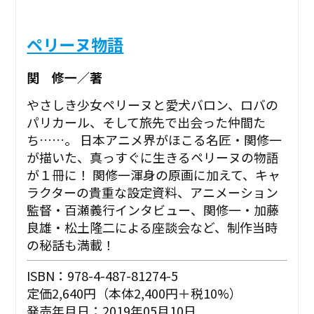
ペリーヌ物語
関 修一／著
やさしき少女ペリーヌと愛犬バロン、ロバの
パリカール、そして旅先で出会った仲間た
ち……。 日本アニメ界がほこる名匠・関修一
が描いた、真っすぐに生きるペリーヌの物語
が１冊に！ 関修一渾身の原画に加えて、キャ
ラクターの貴重な設定資料、アニメーション
監督・百瀬義行インタビュー、関修一・加藤
良雄・松土隆二による座談会など、制作当時
の秘話も満載！
ISBN：978-4-487-81274-5
定価2,640円（本体2,400円＋税10%）
発売年月日：2019年05月10日