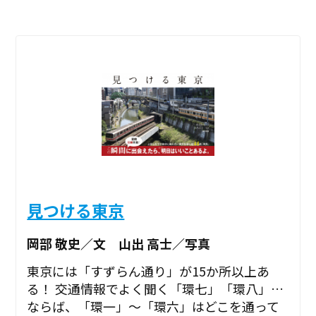
見つける東京
岡部 敬史／文 山出 高士／写真
東京には「すずらん通り」が15か所以上あ
る！ 交通情報でよく聞く「環七」「環八」…
ならば、「環一」～「環六」はどこを通って