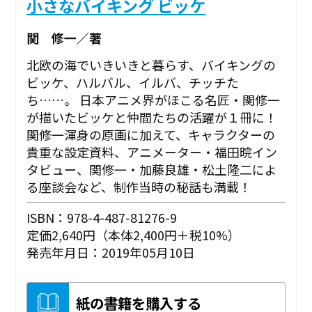
小さなバイキング ビッケ
関 修一／著
北欧の海でいきいきと暮らす、バイキングの
ビッケ、ハルバル、イルバ、チッチた
ち……。 日本アニメ界がほこる名匠・関修一
が描いたビッケと仲間たちの活躍が１冊に！
関修一渾身の原画に加えて、キャラクターの
貴重な設定資料、アニメーター・福田晥イン
タビュー、関修一・加藤良雄・松土隆二によ
る座談会など、制作当時の秘話も満載！
ISBN：978-4-487-81276-9
定価2,640円（本体2,400円＋税10%）
発売年月日：2019年05月10日
紙の書籍を購入する