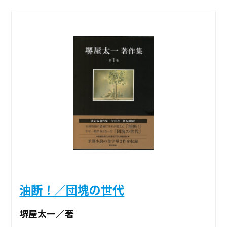
油断！／団塊の世代
堺屋太一／著