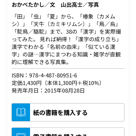
おかべたかし／文 山出高士／写真
「田」「虫」「夏」から、「椿象（カメム
シ）」「天牛（カミキリムシ）」「鳥／烏」
「駝鳥／駱駝」まで、38の「漢字」を実際撮
ってみた。 見れば納得！「漢字の成り立ち」
漢字でわかる「名前の由来」「似ている漢
字」の謎…漢字にまつわる知識・雑学が直観
的に理解できる写真集。
ISBN：978-4-487-80951-6
定価1,430円（本体1,300円＋税10%）
発売年月日：2015年08月28日
紙の書籍を購入する