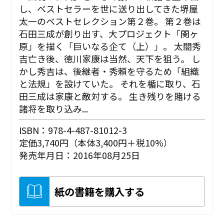
し、ベストセラーを世に送り出してきた堺屋
太一のベストセレクション第２巻。 第２巻は
石田三成が創り出す、大プロジェクト「関ヶ
原」を描く「巨いなる企て（上）」。 太閤秀
吉亡き後、徳川家康は当然、天下を狙う。 し
かし秀吉は、後継者・秀頼を守るため「組織
と法規」を設けていた。 それを楯に取り、石
田三成は家康と敵対する。 生き残りを賭ける
諸将を取り込み...
ISBN：978-4-487-81012-3
定価3,740円（本体3,400円＋税10%）
発売年月日：2016年08月25日
紙の書籍を購入する