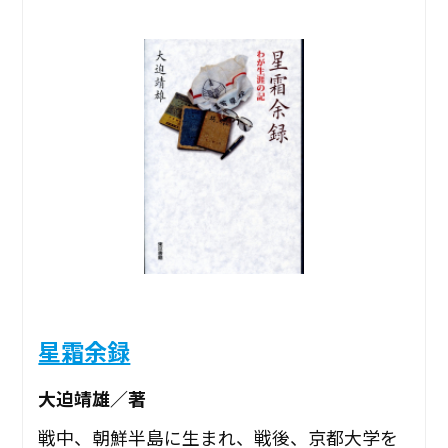
星霜余録
大迫靖雄／著
戦中、朝鮮半島に生まれ、戦後、京都大学を