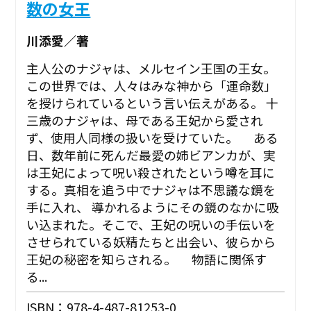
数の女王
川添愛／著
主人公のナジャは、メルセイン王国の王女。
この世界では、人々はみな神から「運命数」
を授けられているという言い伝えがある。 十
三歳のナジャは、母である王妃から愛され
ず、使用人同様の扱いを受けていた。 ある
日、数年前に死んだ最愛の姉ビアンカが、実
は王妃によって呪い殺されたという噂を耳に
する。真相を追う中でナジャは不思議な鏡を
手に入れ、 導かれるようにその鏡のなかに吸
い込まれた。そこで、王妃の呪いの手伝いを
させられている妖精たちと出会い、彼らから
王妃の秘密を知らされる。 物語に関係す
る...
ISBN：978-4-487-81253-0