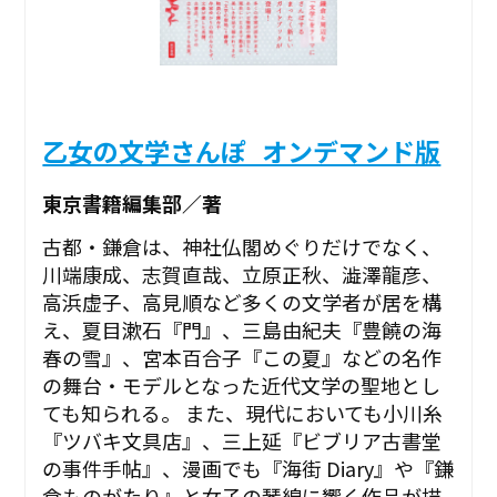
乙女の文学さんぽ_オンデマンド版
東京書籍編集部／著
古都・鎌倉は、神社仏閣めぐりだけでなく、
川端康成、志賀直哉、立原正秋、澁澤龍彦、
高浜虚子、高見順など多くの文学者が居を構
え、夏目漱石『門』、三島由紀夫『豊饒の海
春の雪』、宮本百合子『この夏』などの名作
の舞台・モデルとなった近代文学の聖地とし
ても知られる。 また、現代においても小川糸
『ツバキ文具店』、三上延『ビブリア古書堂
の事件手帖』、漫画でも『海街 Diary』や『鎌
倉ものがたり』と女子の琴線に響く作品が描