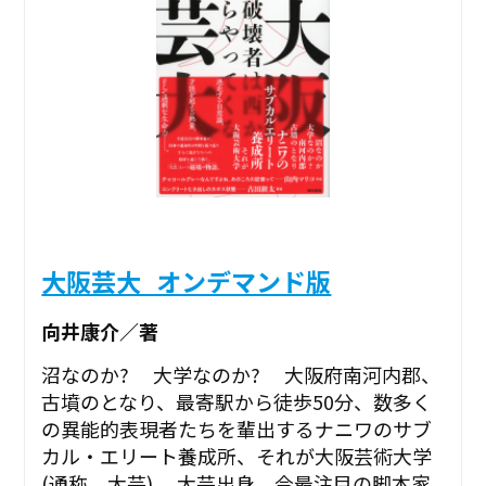
大阪芸大_オンデマンド版
向井康介／著
沼なのか? 大学なのか? 大阪府南河内郡、
古墳のとなり、最寄駅から徒歩50分、数多く
の異能的表現者たちを輩出するナニワのサブ
カル・エリート養成所、それが大阪芸術大学
(通称、大芸)。 大芸出身、今最注目の脚本家