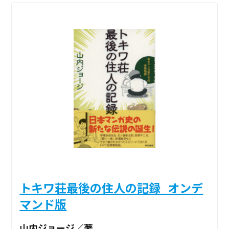
トキワ荘最後の住人の記録_オンデ
マンド版
山内ジョージ／著