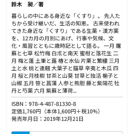
鈴木 昶／著
暮らしの中にある身近な「くすり」。 先人た
ちから受け継いだ、生活の知恵。 古来使われ
てきた身近な「くすり」である生薬・漢方薬
を、12カ月の月別にあげ、行事や気候、文
化・風習とともに歳時記として語る。 一月 屠
蘇と七草 松竹梅 白朮と南天 蜜柑と落花生 二
月 梅と蓬 土筆と蕗 椿と水仙 片栗と繁縷 三月
土と水 桃と連翹 大葉子と錨草 辛夷と木瓜 四
月 桜と月桂樹 甘茶と山葵 甘草と独活 梔子と
山椒 五月 笹と菖蒲 人参と熊胆 藤と紫陽花 牡
丹と芍薬 六月 紫蘇と薄荷...
ISBN：978-4-487-81330-8
定価1,760円（本体1,600円＋税10%）
発売年月日：2019年12月21日