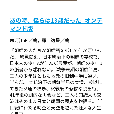
あの時、僕らは13歳だった_オンデ
マンド版
寒河江正／著，羅 逸星／著
「朝鮮の人たちが朝鮮語を話して何が悪いん
だ」 終戦間近、日本統治下の朝鮮の学校で、
日本人の少年Aが叫んだ言葉が、朝鮮の少年B
の脳裏から離れない。 戦争末期の朝鮮半島、
二人の少年はともに地元の旧制中学に通い、
学んだ。 本統治下の朝鮮半島の実情、参戦し
てきたソ連の横暴、終戦後の悲惨な脱出行、
41年後の劇的な再会など、二人の知識人の交
流はそのまま日本と韓国の歴史を物語る。 半
世紀にわたる時空と天空を越えた壮大な人生
ドラマ。