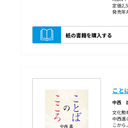
定価2,
発売年月
紙の書籍を購入する
こと
中西 
文化勲
中西進
こから