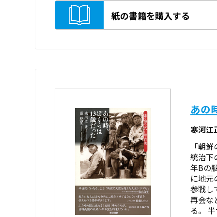
紙の書籍を購入する
あの
寒河江
「朝鮮
統治下
年Bの
に地元
参戦し
再会な
る。 