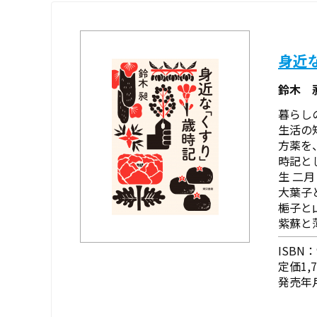
身近
鈴木 
暮らし
生活の
方薬を
時記と
生 二月
大葉子
梔子と
紫蘇と薄
ISBN：9
定価1,
発売年月