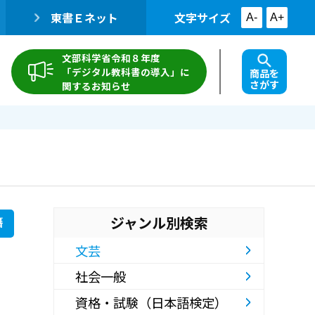
東書Ｅネット
文字サイズ
A-
A+
文部科学省令和８年度
「デジタル教科書の導入」に
商品を
さがす
関するお知らせ
ジャンル別検索
籍
文芸
社会一般
資格・試験（日本語検定）