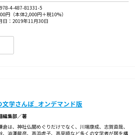
78-4-487-81331-5
200円（本体2,000円＋税10%）
日：2019年11月30日
の文学さんぽ_オンデマンド版
籍編集部／著
鎌倉は、神社仏閣めぐりだけでなく、川端康成、志賀直哉、
秋、澁澤龍彦、高浜虚子、高見順など多くの文学者が居を構