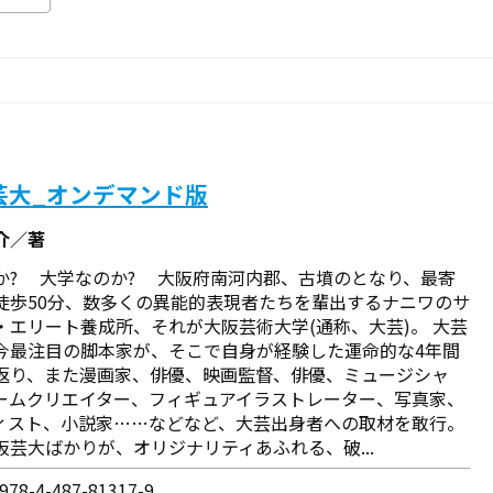
芸大_オンデマンド版
介／著
か? 大学なのか? 大阪府南河内郡、古墳のとなり、最寄
徒歩50分、数多くの異能的表現者たちを輩出するナニワのサ
・エリート養成所、それが大阪芸術大学(通称、大芸)。 大芸
今最注目の脚本家が、そこで自身が経験した運命的な4年間
返り、また漫画家、俳優、映画監督、俳優、ミュージシャ
ームクリエイター、フィギュアイラストレーター、写真家、
ィスト、小説家……などなど、大芸出身者への取材を敢行。
阪芸大ばかりが、オリジナリティあふれる、破...
78-4-487-81317-9