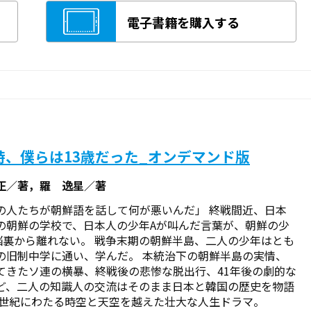
電子書籍を購入する
時、僕らは13歳だった_オンデマンド版
正／著，羅 逸星／著
の人たちが朝鮮語を話して何が悪いんだ」 終戦間近、日本
の朝鮮の学校で、日本人の少年Aが叫んだ言葉が、朝鮮の少
脳裏から離れない。 戦争末期の朝鮮半島、二人の少年はとも
の旧制中学に通い、学んだ。 本統治下の朝鮮半島の実情、
てきたソ連の横暴、終戦後の悲惨な脱出行、41年後の劇的な
ど、二人の知識人の交流はそのまま日本と韓国の歴史を物語
半世紀にわたる時空と天空を越えた壮大な人生ドラマ。