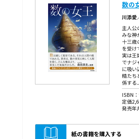
数の
川添愛
主人公
みな神
十三歳
を受け
実は王
でナジ
に吸い
精たち
係する..
ISBN：9
定価2,
発売年月
紙の書籍を購入する