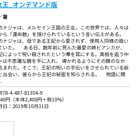
女王_オンデマンド版
／著
のナジャは、メルセイン王国の王女。この世界では、人々は
から「運命数」を授けられているという言い伝えがある。
のナジャは、母である王妃から愛されず、使用人同様の扱い
ていた。 ある日、数年前に死んだ最愛の姉ビアンカが、
妃によって呪い殺されたという噂を耳にする。真相を追う中
ャは不思議な鏡を手に入れ、 導かれるようにその鏡のなか
込まれた。そこで、王妃の呪いの手伝いをさせられている妖
と出会い、彼らから王妃の秘密を知らされる。 物語に関
.
78-4-487-81304-9
640円（本体2,400円＋税10%）
日：2019年10月31日