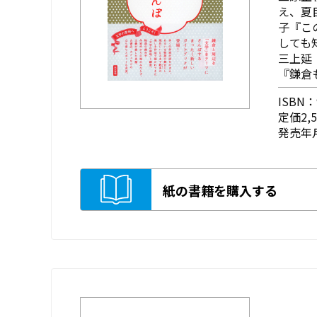
え、夏
子『こ
しても
三上延
『鎌倉
ISBN：9
定価2,
発売年月
紙の書籍を購入する