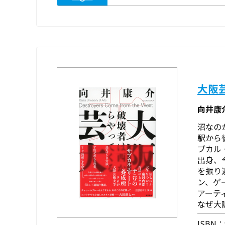
大阪
向井康
沼なの
駅から
ブカル
出身、
を振り
ン、ゲ
アーテ
なぜ大
ISBN：9