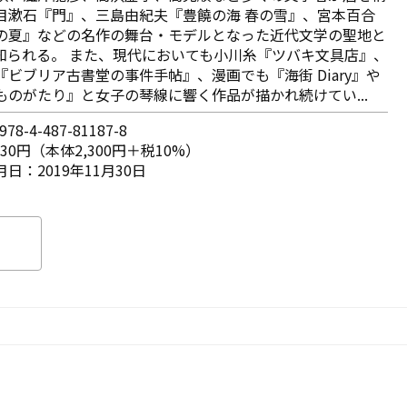
目漱石『門』、三島由紀夫『豊饒の海 春の雪』、宮本百合
の夏』などの名作の舞台・モデルとなった近代文学の聖地と
知られる。 また、現代においても小川糸『ツバキ文具店』、
『ビブリア古書堂の事件手帖』、漫画でも『海街 Diary』や
ものがたり』と女子の琴線に響く作品が描かれ続けてい...
78-4-487-81187-8
530円（本体2,300円＋税10%）
日：2019年11月30日