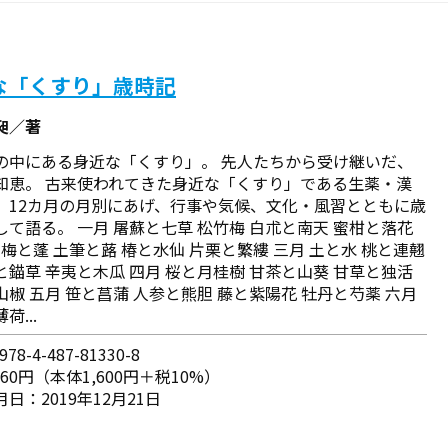
な「くすり」歳時記
昶／著
の中にある身近な「くすり」。 先人たちから受け継いだ、
知恵。 古来使われてきた身近な「くすり」である生薬・漢
、12カ月の月別にあげ、行事や気候、文化・風習とともに歳
して語る。 一月 屠蘇と七草 松竹梅 白朮と南天 蜜柑と落花
 梅と蓬 土筆と蕗 椿と水仙 片栗と繁縷 三月 土と水 桃と連翹
と錨草 辛夷と木瓜 四月 桜と月桂樹 甘茶と山葵 甘草と独活
山椒 五月 笹と菖蒲 人参と熊胆 藤と紫陽花 牡丹と芍薬 六月
荷...
78-4-487-81330-8
760円（本体1,600円＋税10%）
日：2019年12月21日