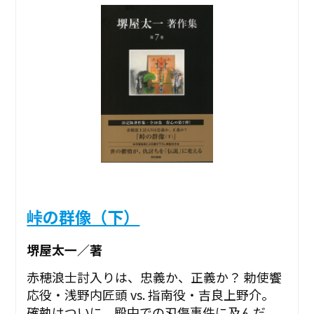
峠の群像（下）
堺屋太一／著
赤穂浪士討入りは、忠義か、正義か？ 勅使饗
応役・浅野内匠頭 vs. 指南役・吉良上野介。
確執はついに、殿中での刃傷事件に及んだ。