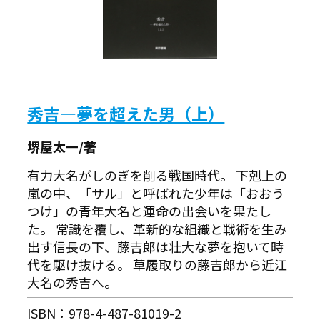
秀吉―夢を超えた男（上）
堺屋太一/著
有力大名がしのぎを削る戦国時代。 下剋上の
嵐の中、「サル」と呼ばれた少年は「おおう
つけ」の青年大名と運命の出会いを果たし
た。 常識を覆し、革新的な組織と戦術を生み
出す信長の下、藤吉郎は壮大な夢を抱いて時
代を駆け抜ける。 草履取りの藤吉郎から近江
大名の秀吉へ。
ISBN：978-4-487-81019-2