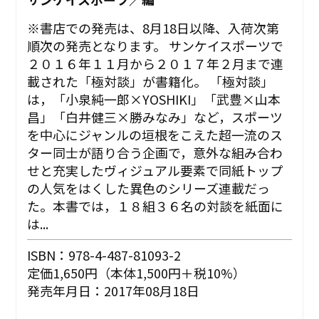
※書店での発売は、8月18日以降、入荷次第
順次の発売となります。 サンケイスポーツで
２０１６年１１月から２０１７年２月まで連
載された「極対談」が書籍化。 「極対談」
は，「小泉純一郎×YOSHIKI」「武豊×山本
昌」「白井健三×勝みなみ」など，スポーツ
を中心にジャンルの垣根をこえた超一流のス
ター同士が語り合う企画で，意外な組み合わ
せと充実したヴィジュアル要素で同紙トップ
の人気をはくした異色のシリーズ連載だっ
た。本書では，１８組３６名の対談を紙面に
は...
ISBN：978-4-487-81093-2
定価1,650円（本体1,500円＋税10%）
発売年月日：2017年08月18日