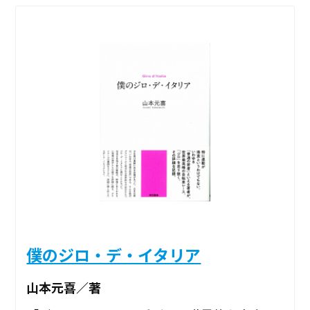
僕のジロ・デ・イタリア
山本元喜／著