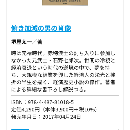
俯き加減の男の肖像
堺屋太一／著
時は元禄時代。赤穂浪士の討ち入りに参加し
なかった元武士・石野七郎次。世間の冷視と
経済衰退という時代の逆境の中で、夢を持
ち、大規模な綿業を興した経済人の栄光と挫
折の半生を描く、経済歴史小説の傑作。著者
による詳細な書下ろし解説つき。
ISBN：978-4-487-81018-5
定価4,290円（本体3,900円＋税10%）
発売年月日：2017年04月24日