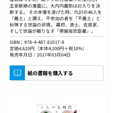
主家断絶の激震に、大内内蔵助は討入りを決
断する。 その本懐を遂げた時、仇討の46人を
「義士」と讃え、不参加の者を「不義士」と
糾弾する世論の非情。 幕府、浪士、吉良家、
そして世論が織りなす「堺屋版忠臣蔵」。
ISBN：978-4-487-81017-8
定価4,620円（本体4,200円＋税10%）
発売年月日：2017年03月04日
紙の書籍を購入する