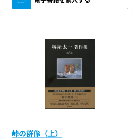
峠の群像（上）