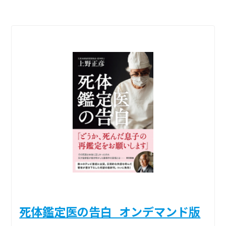
死体鑑定医の告白_オンデマンド版