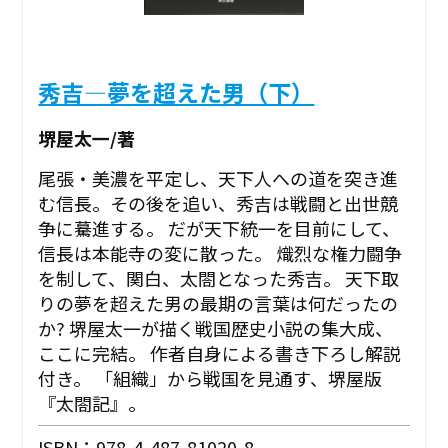
秀吉―夢を超えた男（下）
堺屋太一/著
尾張・美濃を平定し、天下人への道を突き進
む信長。その後を追い、秀吉は戦闘と出世競
争に驀進する。 だが天下統一を目前にして、
信長は本能寺の変に散った。 熾烈な権力闘争
を制して、関白、太閤となった秀吉。 天下取
りの夢を超えた男の最期の言葉は何だったの
か? 堺屋太一が描く戦国歴史小説の集大成、
ここに完結。 作者自身による書き下ろし解説
付き。 「組織」から戦国を見通す、堺屋版
『太閤記』。
ISBN：978-4-487-81020-8