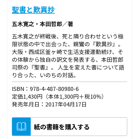
聖書と歎異抄
五木寛之・本田哲郎／著
五木寛之が終戦後、死と隣り合わせという極
限状態の中で出会った、親鸞の『歎異抄』。
大阪・西成区釜ヶ崎で生活支援運動続け、そ
の体験から独自の訳文を発表する、本田哲郎
司祭の『聖書』。 人生を変えた書について語
り合った、いのちの対話。
ISBN：978-4-487-80980-6
定価1,430円（本体1,300円＋税10%）
発売年月日：2017年04月17日
紙の書籍を購入する