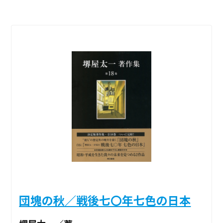
団塊の秋／戦後七〇年七色の日本