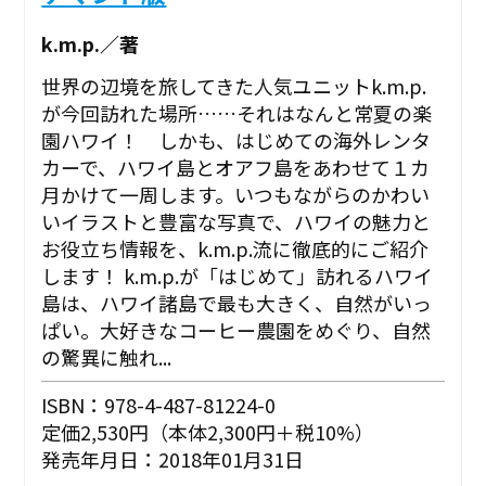
k.m.p.／著
世界の辺境を旅してきた人気ユニットk.m.p.
が今回訪れた場所……それはなんと常夏の楽
園ハワイ！ しかも、はじめての海外レンタ
カーで、ハワイ島とオアフ島をあわせて１カ
月かけて一周します。いつもながらのかわい
いイラストと豊富な写真で、ハワイの魅力と
お役立ち情報を、k.m.p.流に徹底的にご紹介
します！ k.m.p.が「はじめて」訪れるハワイ
島は、ハワイ諸島で最も大きく、自然がいっ
ぱい。大好きなコーヒー農園をめぐり、自然
の驚異に触れ...
ISBN：978-4-487-81224-0
定価2,530円（本体2,300円＋税10%）
発売年月日：2018年01月31日