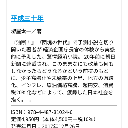
平成三十年
堺屋太一／著
『油断！』『団塊の世代』で予測小説を切り
開いた著者が 経済企画庁長官の体験から実感
的に予測した、驚愕経済小説。 20年前に朝日
新聞に連載され、このままなにも改革も何も
しなかったらどうなるかという前提のもと
に、少子高齢化や未婚率の上昇、地方の過疎
化、インフレ、原油価格高騰、超円安、消費
税20%化などによって、疲弊した日本社会を
描く。 ...
ISBN：978-4-487-81024-6
定価4,950円（本体4,500円＋税10%）
発売年月日：2017年12月26日