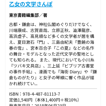
乙女の文学さんぽ
東京書籍編集部／著
古都・鎌倉は、神社仏閣めぐりだけでなく、
川端康成、志賀直哉、立原正秋、澁澤龍彦、
高浜虚子、高見順など多くの文学者が居を構
え、夏目漱石『門』、三島由紀夫『豊饒の海
春の雪』、宮本百合子『この夏』などの名作
の舞台・モデルとなった近代文学の聖地とし
ても知られる。 また、現代においても小川糸
『ツバキ文具店』、三上延『ビブリア古書堂
の事件手帖』、漫画でも『海街 Diary』や『鎌
倉ものがたり』と女子の琴線に響く作品が描
かれ続けてい...
ISBN：978-4-487-81113-7
定価1,540円（本体1,400円＋税10%）
発売年月日：2018年06月23日