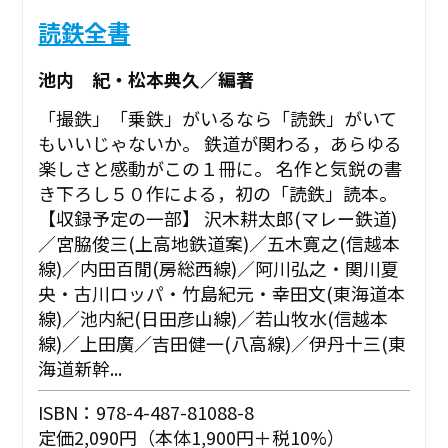
読鉄全書
池内 紀・松本典久／編著
「撮鉄」「乗鉄」がいるなら「読鉄」がいて
もいいじゃないか。 鉄道が関わる，あらゆる
楽しさと感動がこの１冊に。 名作と気鋭の書
き下ろし５０作による，初の「読鉄」読本。
【収録予定の一部】 沢木耕太郎(マレー鉄道)
／宮脇俊三(上高地鉄道案)／五木寛之(信越本
線)／内田百閒(房総西線)／阿川弘之・関川夏
央・古川ロッパ・竹島紀元・幸田文(東海道本
線)／池内紀(日田彦山線)／若山牧水(信越本
線)／上田廣／吉田健一(八高線)／伊丹十三(東
海道新幹...
ISBN：978-4-487-81088-8
定価2,090円（本体1,900円＋税10%）