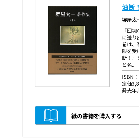
油断
堺屋太
「団塊
に送り
巻は、
限を受
断！』
と名...
ISBN：9
定価3,
発売年月
紙の書籍を購入する