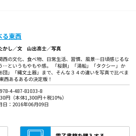
べる東西
たかし／文 山出高士／写真
関西の文化、食べ物、日常生活、習慣、風景…日頃感じるな
う…というもやもや感。 「桜餅」「湯船」「タクシー」か
布団」「縄文土器」まで、そんな３４の違いを写真で比べま
 東西あるあるの決定版！
78-4-487-81033-8
430円（本体1,300円＋税10%）
日：2016年06月09日
電子書籍を購入する