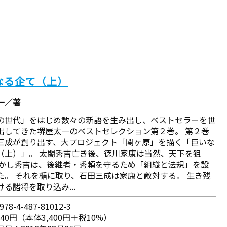
なる企て（上）
一／著
の世代」をはじめ数々の新語を生み出し、ベストセラーを世
出してきた堺屋太一のベストセレクション第２巻。 第２巻
三成が創り出す、大プロジェクト「関ヶ原」を描く「巨いな
（上）」。 太閤秀吉亡き後、徳川家康は当然、天下を狙
しかし秀吉は、後継者・秀頼を守るため「組織と法規」を設
た。 それを楯に取り、石田三成は家康と敵対する。 生き残
る諸将を取り込み...
78-4-487-81012-3
740円（本体3,400円＋税10%）