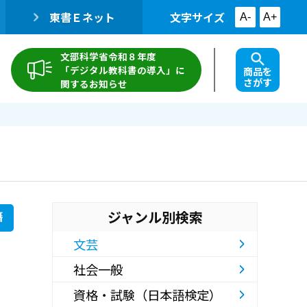
東書Ｅネット
文字サイズ
A-
A+
文部科学省令和８年度
「デジタル教科書の導入」に
商品を
さがす
関するお知らせ
ジャンル別検索
籍
文芸
社会一般
資格・試験（日本語検定）