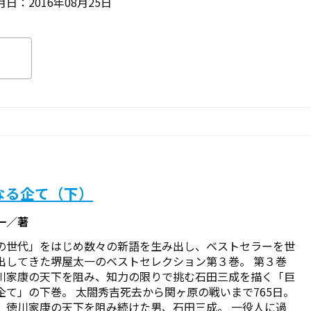
日：2016年08月25日
なる企て（下）
一／著
の世代」をはじめ数々の新語を生み出し、ベストセラーを世
出してきた堺屋太一のベストセレクション第３巻。 第３巻
川家康の天下を阻み、知力の限りで挑む石田三成を描く「巨
企て」の下巻。 太閤秀吉死去から関ヶ原の戦いまで765日。
、徳川家康の天下を阻み続けた男、石田三成。 一役人に過