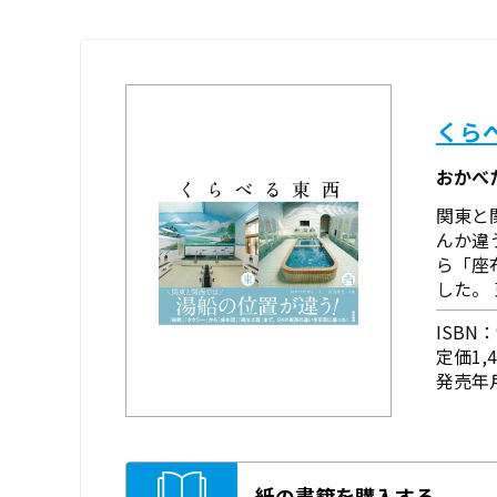
くら
おかべ
関東と
んか違
ら「座
した。
ISBN：9
定価1,
発売年月
紙の書籍を購入する