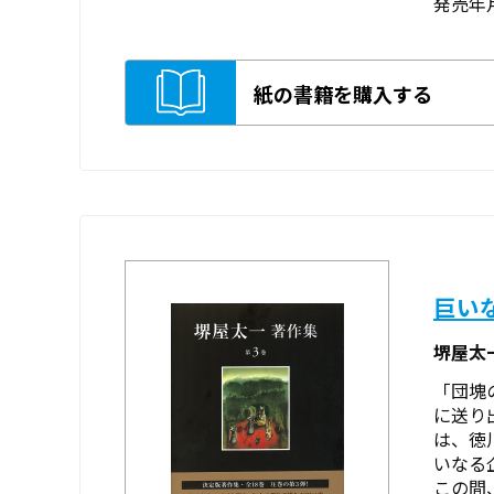
発売年月
紙の書籍を購入する
巨い
堺屋太
「団塊
に送り
は、徳
いなる
この間