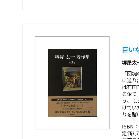
巨い
堺屋太
「団塊
に送り
は石田
る企て
う。 
けてい
りを賭け
ISBN：9
定価3,