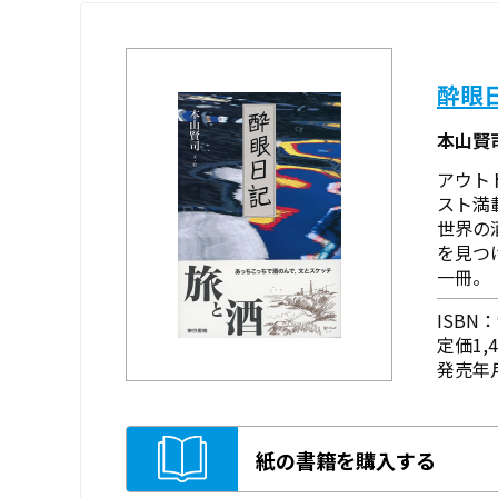
酔眼
本山賢
アウト
スト満
世界の
を見つ
一冊。
ISBN：9
定価1,
発売年月
紙の書籍を購入する