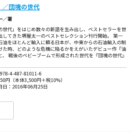
！／団塊の世代
一／著
の世代」をはじめ数々の新語を生み出し、ベストセラーを世
出してきた堺屋太一のベストセレクション刊行開始。 第一
石油をほとんど輸入に頼る日本が、中東からの石油輸入の制
けた時、どのような危機に陥るかをえがいたデビュー作『油
と、 戦後のベビーブームで形成された世代を『団塊の世代』
78-4-487-81011-6
850円（本体3,500円＋税10%）
日：2016年06月25日