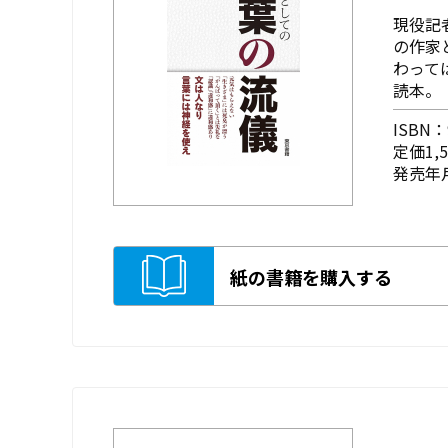
現役記
の作家
わって
読本。
ISBN：9
定価1,
発売年月
紙の書籍を購入する