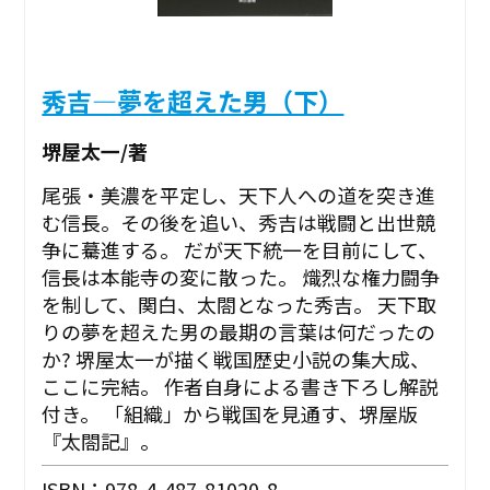
秀吉―夢を超えた男（下）
堺屋太一/著
尾張・美濃を平定し、天下人への道を突き進
む信長。その後を追い、秀吉は戦闘と出世競
争に驀進する。 だが天下統一を目前にして、
信長は本能寺の変に散った。 熾烈な権力闘争
を制して、関白、太閤となった秀吉。 天下取
りの夢を超えた男の最期の言葉は何だったの
か? 堺屋太一が描く戦国歴史小説の集大成、
ここに完結。 作者自身による書き下ろし解説
付き。 「組織」から戦国を見通す、堺屋版
『太閤記』。
ISBN：978-4-487-81020-8