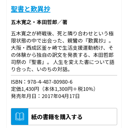
聖書と歎異抄
五木寛之・本田哲郎／著
五木寛之が終戦後、死と隣り合わせという極
限状態の中で出会った、親鸞の『歎異抄』。
大阪・西成区釜ヶ崎で生活支援運動続け、そ
の体験から独自の訳文を発表する、本田哲郎
司祭の『聖書』。 人生を変えた書について語
り合った、いのちの対話。
ISBN：978-4-487-80980-6
定価1,430円（本体1,300円＋税10%）
発売年月日：2017年04月17日
紙の書籍を購入する