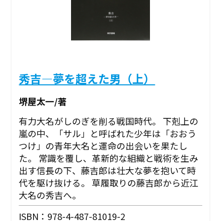
秀吉―夢を超えた男（上）
堺屋太一/著
有力大名がしのぎを削る戦国時代。 下剋上の
嵐の中、「サル」と呼ばれた少年は「おおう
つけ」の青年大名と運命の出会いを果たし
た。 常識を覆し、革新的な組織と戦術を生み
出す信長の下、藤吉郎は壮大な夢を抱いて時
代を駆け抜ける。 草履取りの藤吉郎から近江
大名の秀吉へ。
ISBN：978-4-487-81019-2