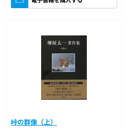
峠の群像（上）