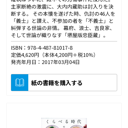
主家断絶の激震に、大内内蔵助は討入りを決
断する。 その本懐を遂げた時、仇討の46人を
「義士」と讃え、不参加の者を「不義士」と
糾弾する世論の非情。 幕府、浪士、吉良家、
そして世論が織りなす「堺屋版忠臣蔵」。
ISBN：978-4-487-81017-8
定価4,620円（本体4,200円＋税10%）
発売年月日：2017年03月04日
紙の書籍を購入する