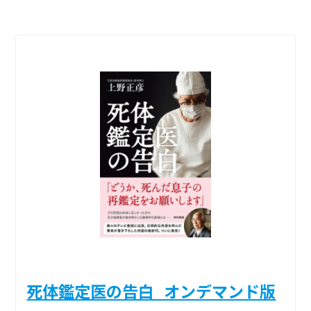
死体鑑定医の告白_オンデマンド版