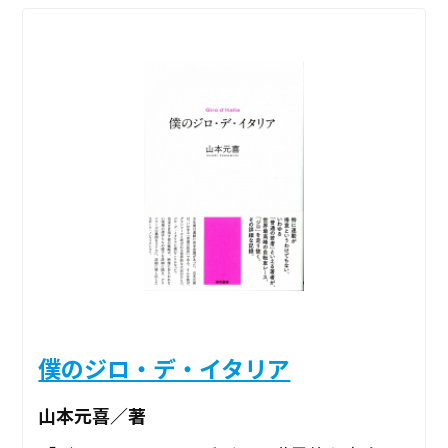
僕のジロ・デ・イタリア
山本元喜／著