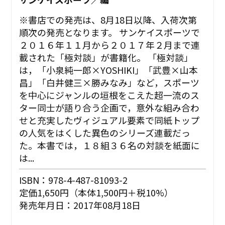
※書店での発売は、8月18日以降、入荷次第
順次の発売となります。 サンケイスポーツで
２０１６年１１月から２０１７年２月まで連
載された「極対談」が書籍化。 「極対談」
は，「小泉純一郎×YOSHIKI」「武豊×山本
昌」「白井健三×勝みなみ」など，スポーツ
を中心にジャンルの垣根をこえた超一流のス
ター同士が語り合う企画で，意外な組み合わ
せと充実したヴィジュアル要素で同紙トップ
の人気をはくした異色のシリーズ連載だっ
た。本書では，１８組３６名の対談を紙面に
は...
ISBN：978-4-487-81093-2
定価1,650円（本体1,500円＋税10%）
発売年月日：2017年08月18日