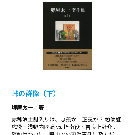
峠の群像（下）
堺屋太一／著
赤穂浪士討入りは、忠義か、正義か？ 勅使饗
応役・浅野内匠頭 vs. 指南役・吉良上野介。
確執はついに、殿中での刃傷事件に及んだ。