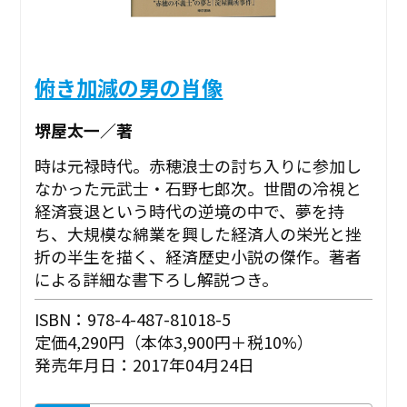
俯き加減の男の肖像
堺屋太一／著
時は元禄時代。赤穂浪士の討ち入りに参加し
なかった元武士・石野七郎次。世間の冷視と
経済衰退という時代の逆境の中で、夢を持
ち、大規模な綿業を興した経済人の栄光と挫
折の半生を描く、経済歴史小説の傑作。著者
による詳細な書下ろし解説つき。
ISBN：978-4-487-81018-5
定価4,290円（本体3,900円＋税10%）
発売年月日：2017年04月24日